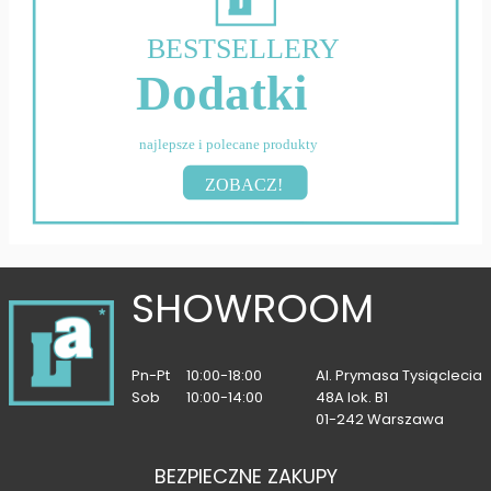
BESTSELLERY
Dodatki
najlepsze i polecane produkty
ZOBACZ!
SHOWROOM
Pn-Pt
10:00-18:00
Al. Prymasa Tysiąclecia
Sob
10:00-14:00
48A lok. B1
01-242 Warszawa
BEZPIECZNE ZAKUPY