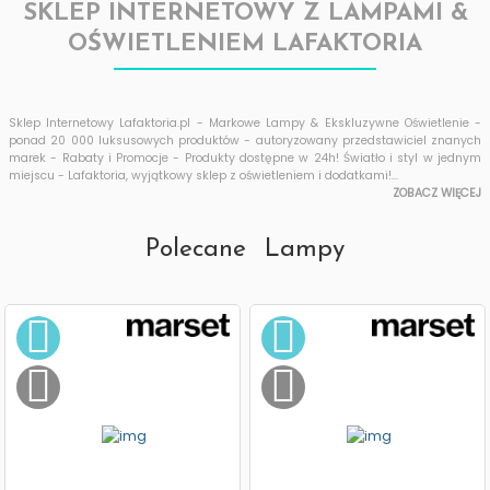
SKLEP INTERNETOWY Z LAMPAMI &
OŚWIETLENIEM LAFAKTORIA
Sklep Internetowy Lafaktoria.pl - Markowe Lampy & Ekskluzywne Oświetlenie -
ponad 20 000 luksusowych produktów - autoryzowany przedstawiciel znanych
marek - Rabaty i Promocje - Produkty dostępne w 24h! Światło i styl w jednym
miejscu - Lafaktoria, wyjątkowy sklep z oświetleniem i dodatkami!
...
ZOBACZ WIĘCEJ
Polecane Lampy