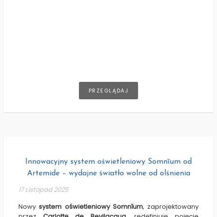
PRZEGLĄDAJ
Innowacyjny system oświetleniowy Somnĭum od
Artemide – wydajne światło wolne od olśnienia
17 Listopad 2025
Nowy
system oświetleniowy Somnĭum
, zaprojektowany
przez
Carlottę de Bevilacqua
, redefiniuje pojęcie