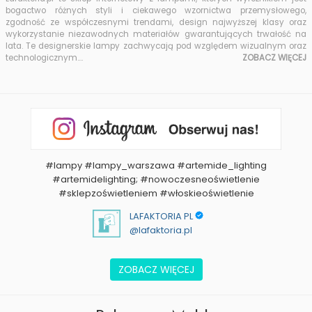
bogactwo różnych styli i ciekawego wzornictwa przemysłowego,
zgodność ze współczesnymi trendami, design najwyższej klasy oraz
wykorzystanie niezawodnych materiałów gwarantujących trwałość na
lata. Te designerskie lampy zachwycają pod względem wizualnym oraz
technologicznym.
...
ZOBACZ WIĘCEJ
#lampy #lampy_warszawa #artemide_lighting
#artemidelighting; #nowoczesneoświetlenie
#sklepzoświetleniem #włoskieoświetlenie
LAFAKTORIA PL
@lafaktoria.pl
ZOBACZ WIĘCEJ