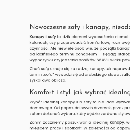
Nowoczesne sofy i kanapy, nieo
Kanapy i sofy
to dziś element wyposażenia niemal 
kolanach, czy przeprowadzić komfortową rozmowę z 
czynności. Ale niewiele osób wie, że początki kana
od łacińskiego terminu conopeum – sięgają staroż
wypoczynku czy jedzenia posiłków. W XVIII wieku pow
Choć sofę uznaje się za rodzaj kanapy, tak napraw
termin „sofa” wywodzi się od arabskiego słowa „suffa
zyskał dwa oblicza.
Komfort i styl: jak wybrać ideal
Wybór idealnej kanapy lub sofy to nie lada wyzwan
domowego. Od popołudniowych drzemek, przez prac
zatem dokonać wyboru, który będzie zarówno stylowy
Zanim zaczniemy poszukiwania idealnej
kanapy
, w
miejscem pracy i spotkań? W zależności od odpowi