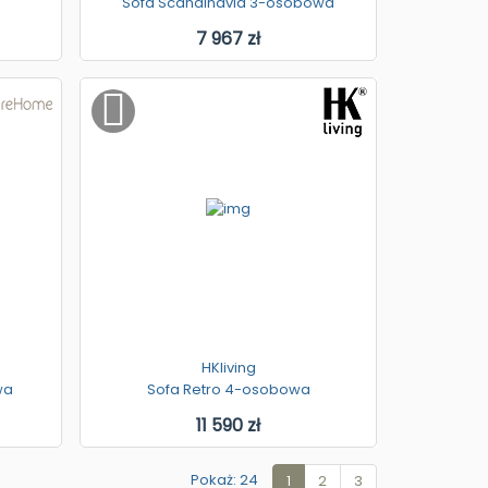
Sofa Scandinavia 3-osobowa
7 967 zł
HKliving
wa
Sofa Retro 4-osobowa
11 590 zł
Pokaż: 24
1
2
3