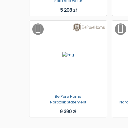
Sofa Ace welur
5 203 zł
Be Pure Home
Narożnik Statement
Naro
9 390 zł