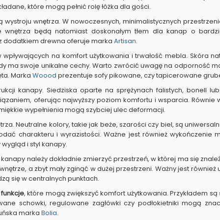
ładane, które mogą pełnić rolę łóżka dla gości.
wystroju wnętrza. W nowoczesnych, minimalistycznych przestrzenia
e wnętrza będą natomiast doskonałym tłem dla kanap o bardzie
 z dodatkiem drewna oferuje marka
Artisan
.
wpływających na komfort użytkowania i trwałość mebla. Skóra natur
ażdy ma swoje unikalne cechy. Warto zwrócić uwagę na odporność ma
ęta. Marka
Woood
prezentuje sofy pikowane, czy tapicerowane grube 
ukcji kanapy. Siedziska oparte na sprężynach falistych, bonell l
wiązaniem, oferując najwyższy poziom komfortu i wsparcia. Równie
miękkie wypełnienia mogą szybciej ulec deformacji.
a. Neutralne kolory, takie jak beże, szarości czy biel, są uniwersal
ać charakteru i wyrazistości. Ważne jest również wykończenie meb
wygląd i styl kanapy.
kanapy należy dokładnie zmierzyć przestrzeń, w której ma się znal
nętrze, a zbyt mały zginąć w dużej przestrzeni. Ważny jest równie
ą się w centralnych punktach.
funkcje
, które mogą zwiększyć komfort użytkowania. Przykładem s
owane schowki, regulowane zagłówki czy podłokietniki mogą zna
duńska marka
Bolia.