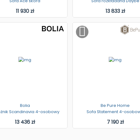
Sofa Ace skóra
Sofa rozkładana Daybe
11 930 zł
13 833 zł
Bolia
Be Pure Home
żnik Scandinavia 4-osobowy
Sofa Statement 4-osobo
13 436 zł
7 190 zł