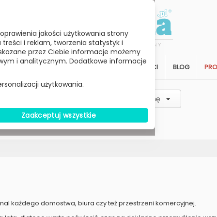
oprawienia jakości użytkowania strony
reści i reklam, tworzenia statystyk i
skazane przez Ciebie informacje możemy
ym i analitycznym. Dodatkowe informacje
STREFA KLIENTA
SALON
ARCHITEKCI
BLOG
PR
rsonalizacji użytkowania.
Wybierz Podkategorie
Wybierz Cenę
Zaakceptuj wszystkie
W MAGAZYNIE
mal każdego domostwa, biura czy też przestrzeni komercyjnej.