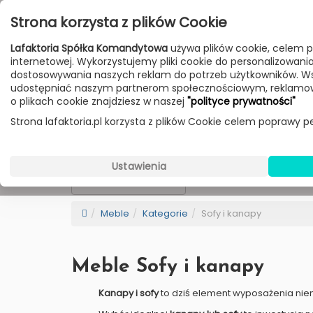
Przejdź do treści
Strona korzysta z plików Cookie
Poniedziałek - Piątek 10:00-18:00
Lafaktoria Spółka Komandytowa
używa plików cookie, celem p
Sobota 10:00-14:00
internetowej. Wykorzystujemy pliki cookie do personalizowania t
dostosowywania naszych reklam do potrzeb użytkowników. W
udostępniać naszym partnerom społecznościowym, reklamow
HOME
LAMPY
MEBLE
DODATKI
o plikach cookie znajdziesz w naszej
"polityce prywatności"
Strona lafaktoria.pl korzysta z plików Cookie celem poprawy pe
Wybierz Markę
Sofy i kanapy
Ustawienia
NEW
BESTSELLER
Sortowanie
Meble
Kategorie
Sofy i kanapy
Meble Sofy i kanapy
Kanapy i sofy
to dziś element wyposażenia nie