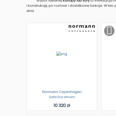
Wybór idealnej
kanapy lub sofy
to inwestycja n
i konstrukcję, po rozmiar i dodatkowe funkcje. W te
dnia.
Normann Copenhagen
Sofa Era chrom
10 320 zł