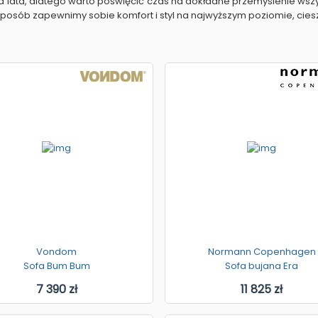
a lata, dlatego warto poświęcić czas na dokładne przemyślenie wszyst
n sposób zapewnimy sobie komfort i styl na najwyższym poziomie, ci
Vondom
Normann Copenhagen
Sofa Bum Bum
Sofa bujana Era
7 390 zł
11 825 zł