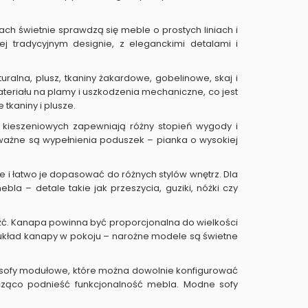
ch świetnie sprawdzą się meble o prostych liniach i
j tradycyjnym designie, z eleganckimi detalami i
alna, plusz, tkaniny żakardowe, gobelinowe, skaj i
teriału na plamy i uszkodzenia mechaniczne, co jest
tkaniny i plusze.
ub kieszeniowych zapewniają różny stopień wygody i
 ważne są wypełnienia poduszek – pianka o wysokiej
ne i łatwo je dopasować do różnych stylów wnętrz. Dla
la – detale takie jak przeszycia, guziki, nóżki czy
eźć. Kanapa powinna być proporcjonalna do wielkości
ż układ kanapy w pokoju – narożne modele są świetne
ą sofy modułowe, które można dowolnie konfigurować
cząco podnieść funkcjonalność mebla. Modne sofy