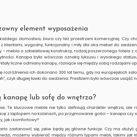
dzowny element wyposażenia
każdego domostwa, biura czy też przestrzeni komercyjnej. Czy c
klientami, wygodny, funkcjonalny i miły dla oka mebel do siedzeni
py – mebla o szkieletowej konstrukcji, rodzaj poszerzonego fotela z
ytności. Kanapa była wówczas oznaką luksusu i wysokiego status
stały liczne odmiany kanapy, różniące się między sobą rodzajami opa
dę rozróżnienia ich dokonano 300 lat temu, gdy na europejskich s
h”, czyli długiej ławki do siedzenia. Prestiżem było wówczas usiąść
ną kanapę lub sofę do wnętrza?
ie. Te kluczowe meble nie tylko definiują charakter wnętrza, ale 
ę z laptopem na kolanach, po przyjmowanie gości – kanapa czy
, jak i komfortowy?
arto zastanowić się, jakie będą jej główne funkcje. Czy ma służy
edzi, możemy wybierać między różnymi typami mebli, takimi jak kl