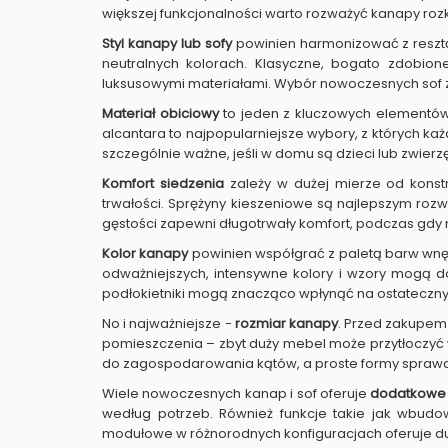
większej funkcjonalności warto rozważyć kanapy rozk
Styl kanapy lub sofy
powinien harmonizować z resztą 
neutralnych kolorach. Klasyczne, bogato zdobion
luksusowymi materiałami. Wybór nowoczesnych sof
Materiał obiciowy
to jeden z kluczowych elementów 
alcantara to najpopularniejsze wybory, z których k
szczególnie ważne, jeśli w domu są dzieci lub zwierz
Komfort siedzenia
zależy w dużej mierze od konstr
trwałości. Sprężyny kieszeniowe są najlepszym roz
gęstości zapewni długotrwały komfort, podczas gdy 
Kolor kanapy
powinien współgrać z paletą barw wnętrz
odważniejszych, intensywne kolory i wzory mogą dod
podłokietniki mogą znacząco wpłynąć na ostateczny 
No i najważniejsze -
rozmiar kanapy
. Przed zakupem 
pomieszczenia – zbyt duży mebel może przytłoczyć w
do zagospodarowania kątów, a proste formy sprawdz
Wiele nowoczesnych kanap i sof oferuje
dodatkowe 
według potrzeb. Również funkcje takie jak wbud
modułowe w różnorodnych konfiguracjach oferuje 