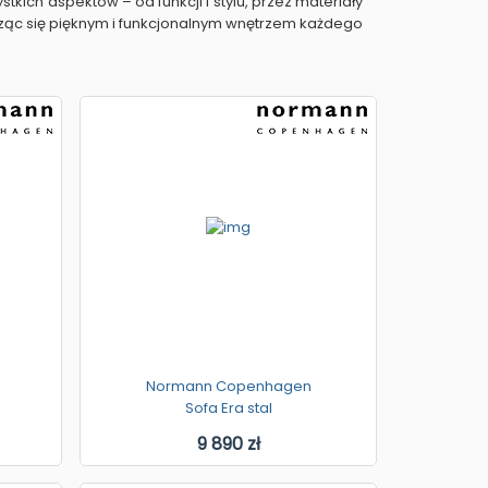
kich aspektów – od funkcji i stylu, przez materiały
esząc się pięknym i funkcjonalnym wnętrzem każdego
Normann Copenhagen
Sofa Era stal
9 890 zł