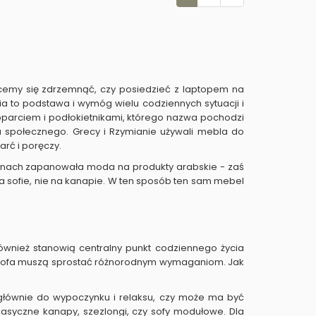
hcemy się zdrzemnąć, czy posiedzieć z laptopem na
a to podstawa i wymóg wielu codziennych sytuacji i
 oparciem i podłokietnikami, którego nazwa pochodzi
u społecznego. Grecy i Rzymianie używali mebla do
rć i poręczy.
alonach zapanowała moda na produkty arabskie - zaś
 na sofie, nie na kanapie. W ten sposób ten sam mebel
również stanowią centralny punkt codziennego życia
 sofa muszą sprostać różnorodnym wymaganiom. Jak
ć głównie do wypoczynku i relaksu, czy może ma być
asyczne kanapy, szezlongi, czy sofy modułowe. Dla