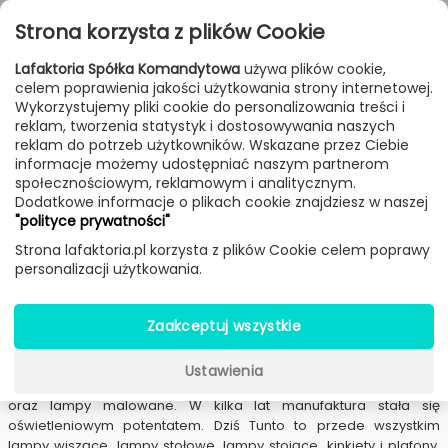
Przejdź do treści
Toggle
Strona korzysta z plików Cookie
navigat
Lafaktoria Spółka Komandytowa
używa plików cookie,
celem poprawienia jakości użytkowania strony internetowej.
FILTROWANIE & SORTOWANIE
Wykorzystujemy pliki cookie do personalizowania treści i
reklam, tworzenia statystyk i dostosowywania naszych
New
Sale
Bestseller
Dostawa 24h
reklam do potrzeb użytkowników. Wskazane przez Ciebie
informacje możemy udostępniać naszym partnerom
Lampy
Producenci
Tunto
społecznościowym, reklamowym i analitycznym.
Dodatkowe informacje o plikach cookie znajdziesz w naszej
"polityce prywatności"
Lampy Tunto
Strona lafaktoria.pl korzysta z plików Cookie celem poprawy
personalizacji użytkowania.
Tunto
-
Tunto Design
to producent drewnianego oświetlenia
mający siedzibę w Finlandii, w mieście Järvenpää. Firma została
Zaakceptuj wszystkie
założona w 2004 roku, początkowo produkowała głównie meble
na zamówienie. Przełom w historii fińskiego producenta nastąpił w
2011 roku, kiedy do oferty dołączyły ręcznie robione lampy z
Ustawienia
drewna orzechowego, jesionowego, orzechowego i brzozowego
oraz lampy malowane. W kilka lat manufaktura stała się
oświetleniowym potentatem. Dziś Tunto to przede wszystkim
lampy wiszące, lampy stołowe, lampy stojące, kinkiety i plafony.