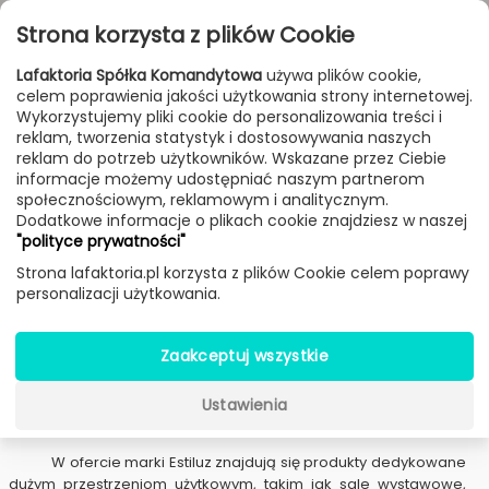
Przejdź do treści
Toggle
Strona korzysta z plików Cookie
navigat
Lafaktoria Spółka Komandytowa
używa plików cookie,
celem poprawienia jakości użytkowania strony internetowej.
FILTROWANIE & SORTOWANIE
Wykorzystujemy pliki cookie do personalizowania treści i
reklam, tworzenia statystyk i dostosowywania naszych
Lampy
Producenci
Estiluz
reklam do potrzeb użytkowników. Wskazane przez Ciebie
informacje możemy udostępniać naszym partnerom
społecznościowym, reklamowym i analitycznym.
Dodatkowe informacje o plikach cookie znajdziesz w naszej
Lampy Estiluz
"polityce prywatności"
Strona lafaktoria.pl korzysta z plików Cookie celem poprawy
Hiszpańska marka Estiluz,
od ponad 50 lat z pasją i
personalizacji użytkowania.
zaangażowaniem produkująca
oświetlenie dekoracyjne
,
zyskała zaufanie i popularność dzięki projektom, które są
idealnym połączeniem
funkcjonalności i wysokiej jakości
z
Zaakceptuj wszystkie
nowoczesnym wzornictwem. Przez lata Estiluz stała się jednym z
wiodących producentów oświetlenia dekoracyjnego na
Ustawienia
świecie, a niektóre modele, takie jak
kolekcja Volta Estiluz,
stały
się prawdziwymi klasykami na rynku.
W ofercie marki Estiluz znajdują się produkty dedykowane
dużym przestrzeniom użytkowym, takim jak sale wystawowe,