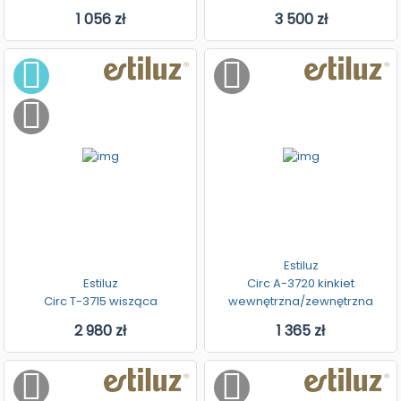
1 056 zł
3 500 zł
Estiluz
Estiluz
Circ A-3720 kinkiet
Circ T-3715 wisząca
wewnętrzna/zewnętrzna
2 980 zł
1 365 zł