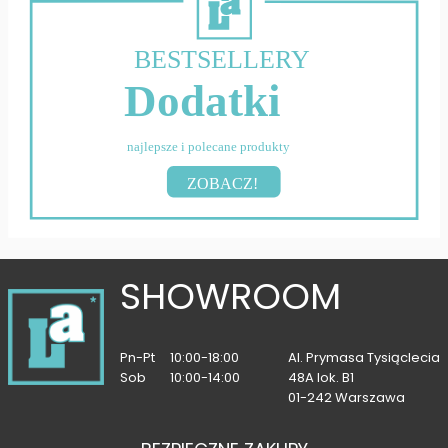
BESTSELLERY
Dodatki
najlepsze i polecane produkty
ZOBACZ!
SHOWROOM
Pn-Pt
10:00-18:00
Al. Prymasa Tysiąclecia
Sob
10:00-14:00
48A lok. B1
01-242 Warszawa