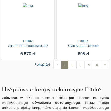
Estiluz
Estiluz
Circ T-3810S sufitowa LED
Cyls A-3900 kinkiet
6 870 zł
698 zł
Pokaż: 24
«
1
2
3
4
5
»
Hiszpańskie lampy dekoracyjne Estiluz
Założona w 1969 roku firma Estiluz jest liderem na rynku
współczesnego
oświetlenia dekoracyjnego
. Estiluz kreuje
unikalne projekty lamp, które stają się ikonami współczesnego