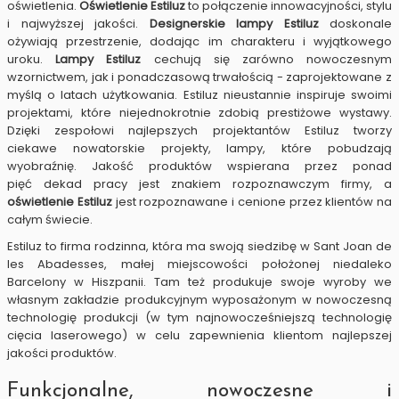
oświetlenia.
Oświetlenie Estiluz
to połączenie innowacyjności, stylu
i najwyższej jakości.
Designerskie lampy Estiluz
doskonale
ożywiają przestrzenie, dodając im charakteru i wyjątkowego
uroku.
Lampy Estiluz
cechują się zarówno nowoczesnym
wzornictwem, jak i ponadczasową trwałością - zaprojektowane z
myślą o latach użytkowania. Estiluz nieustannie inspiruje swoimi
projektami, które niejednokrotnie zdobią prestiżowe wystawy.
Dzięki zespołowi najlepszych projektantów Estiluz tworzy
ciekawe nowatorskie projekty, lampy, które pobudzają
wyobraźnię. Jakość produktów wspierana przez ponad
pięć dekad pracy jest znakiem rozpoznawczym firmy, a
oświetlenie Estiluz
jest rozpoznawane i cenione przez klientów na
całym świecie.
Estiluz to firma rodzinna, która ma swoją siedzibę w Sant Joan de
les Abadesses, małej miejscowości położonej niedaleko
Barcelony w Hiszpanii. Tam też produkuje swoje wyroby we
własnym zakładzie produkcyjnym
wyposażonym w nowoczesną
technologię produkcji (w tym najnowocześniejszą technologię
cięcia laserowego) w celu zapewnienia klientom najlepszej
jakości produktów.
Funkcjonalne, nowoczesne i