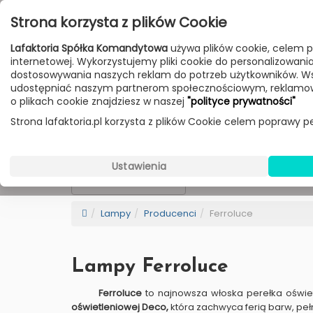
Przejdź do treści
Strona korzysta z plików Cookie
Poniedziałek - Piątek 10:00-18:00
Lafaktoria Spółka Komandytowa
używa plików cookie, celem p
Sobota 10:00-14:00
internetowej. Wykorzystujemy pliki cookie do personalizowania t
dostosowywania naszych reklam do potrzeb użytkowników. W
udostępniać naszym partnerom społecznościowym, reklamow
HOME
LAMPY
MEBLE
DODATKI
o plikach cookie znajdziesz w naszej
"polityce prywatności"
Strona lafaktoria.pl korzysta z plików Cookie celem poprawy pe
Ferroluce
Wybierz Kategorie
Ustawienia
NEW
BESTSELLER
Sortowanie
Lampy
Producenci
Ferroluce
Lampy Ferroluce
Ferroluce
to najnowsza włoska perełka oświet
oświetleniowej Deco,
która zachwyca ferią barw, peł