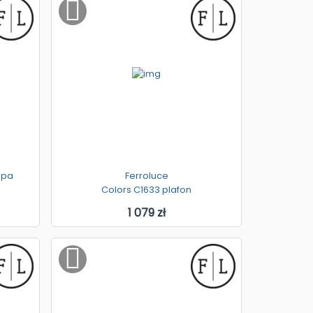
mpa
Ferroluce
Colors C1633 plafon
1 079 zł