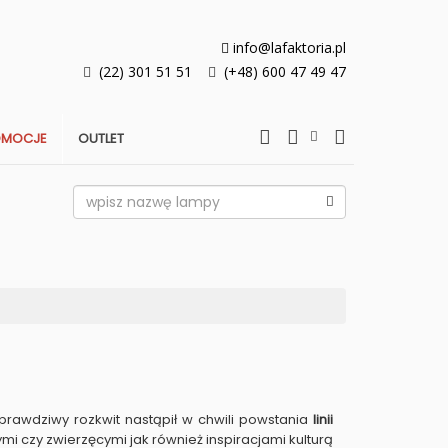
info@lafaktoria.pl
(22) 301 51 51
(+48) 600 47 49 47
OMOCJE
OUTLET
prawdziwy rozkwit nastąpił w chwili powstania
linii
i czy zwierzęcymi jak również inspiracjami kulturą