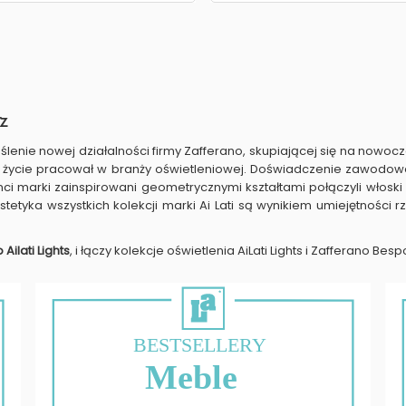
z
lenie nowej działalności firmy Zafferano, skupiającej się na nowoc
e życie pracował w branży oświetleniowej. Doświadczenie zawodowe
ci marki zainspirowani geometrycznymi kształtami połączyli włoski 
stetyka wszystkich kolekcji marki Ai Lati są wynikiem umiejętnośc
Ailati Lights
, i łączy kolekcje oświetlenia AiLati Lights i Zafferano Besp
BESTSELLERY
Meble