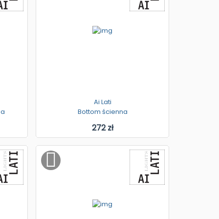
Ai Lati
na
Bottom ścienna
272 zł