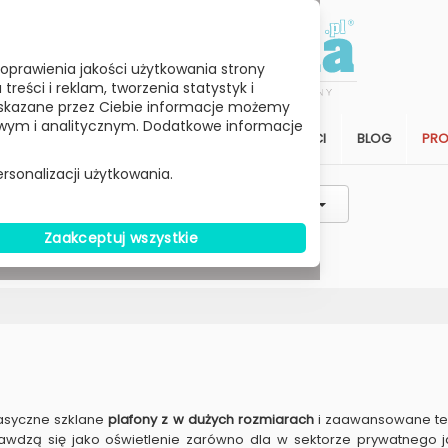
oprawienia jakości użytkowania strony
reści i reklam, tworzenia statystyk i
skazane przez Ciebie informacje możemy
ym i analitycznym. Dodatkowe informacje
STREFA KLIENTA
SALON
ARCHITEKCI
BLOG
PR
rsonalizacji użytkowania.
Styl / Rodzaj / Typ
Wybierz Cenę
Zaakceptuj wszystkie
W MAGAZYNIE
lasyczne szklane
plafony z w dużych rozmiarach
i zaawansowane tec
awdzą się jako oświetlenie zarówno dla w sektorze prywatnego jak 