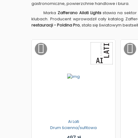
gastronomiczne, powierzchnie handlowe i biura.
Marka
Zafferano Ailati Lights
stawia na sekto
klubach. Producent wprowadził cały katalog Zaff
restauracji - Poldina Pro
, stała się światowym bests
Ai Lati
Drum ścienna/sufitowa
497 zł