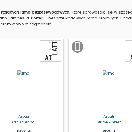
r
stojących lamp bezprzewodowych,
które sprawdzają się w szczegó
erano Lampes-à-Porter - bezprzewodowych lamp stołowych i podł
ellerem w swoim segmencie.
Ai Lati
Ai Lati
Cip ścienna
Stripe kinkiet
607 zł
399 zł