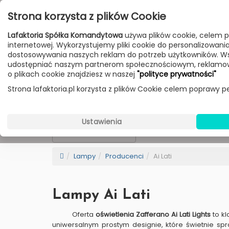
Przejdź do treści
Strona korzysta z plików Cookie
Poniedziałek - Piątek 10:00-18:00
Lafaktoria Spółka Komandytowa
używa plików cookie, celem p
Sobota 10:00-14:00
internetowej. Wykorzystujemy pliki cookie do personalizowania t
dostosowywania naszych reklam do potrzeb użytkowników. W
udostępniać naszym partnerom społecznościowym, reklamow
HOME
LAMPY
MEBLE
DODATKI
o plikach cookie znajdziesz w naszej
"polityce prywatności"
Strona lafaktoria.pl korzysta z plików Cookie celem poprawy pe
Ai Lati
Wybierz Kategorie
Ustawienia
NEW
BESTSELLER
Sortowanie
Lampy
Producenci
Ai Lati
Lampy Ai Lati
Oferta
oświetlenia Zafferano Ai Lati Lights
to k
uniwersalnym prostym designie, które świetnie spr