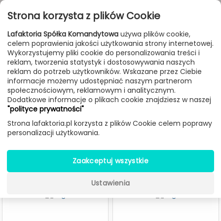
Przejdź do treści
Toggle
Strona korzysta z plików Cookie
navigat
Lafaktoria Spółka Komandytowa
używa plików cookie,
celem poprawienia jakości użytkowania strony internetowej.
FILTROWANIE & SORTOWANIE
Wykorzystujemy pliki cookie do personalizowania treści i
reklam, tworzenia statystyk i dostosowywania naszych
Lampy
Producenci
Vesoi
reklam do potrzeb użytkowników. Wskazane przez Ciebie
informacje możemy udostępniać naszym partnerom
społecznościowym, reklamowym i analitycznym.
Dodatkowe informacje o plikach cookie znajdziesz w naszej
Lampy Vesoi
"polityce prywatności"
Strona lafaktoria.pl korzysta z plików Cookie celem poprawy
personalizacji użytkowania.
-40%
Zaakceptuj wszystkie
Ustawienia