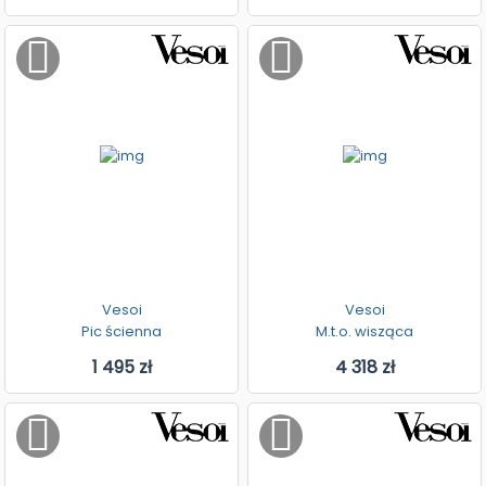
Vesoi
Vesoi
Pic ścienna
M.t.o. wisząca
1 495 zł
4 318 zł