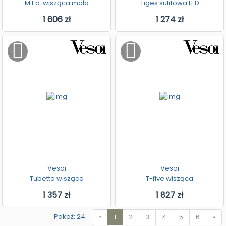
M.t.o. wisząca mała
Tiges sufitowa LED
1 606 zł
1 274 zł
Vesoi
Vesoi
Tubetto wisząca
T-five wisząca
1 357 zł
1 827 zł
Pokaż: 24
«
1
2
3
4
5
6
»