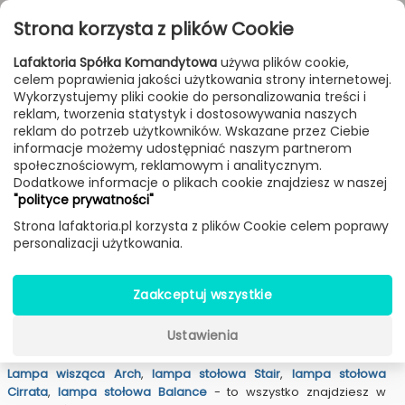
Przejdź do treści
Toggle
Strona korzysta z plików Cookie
navigat
Lafaktoria Spółka Komandytowa
używa plików cookie,
celem poprawienia jakości użytkowania strony internetowej.
FILTROWANIE & SORTOWANIE
Wykorzystujemy pliki cookie do personalizowania treści i
reklam, tworzenia statystyk i dostosowywania naszych
Lampy
Producenci
Oblure
reklam do potrzeb użytkowników. Wskazane przez Ciebie
informacje możemy udostępniać naszym partnerom
społecznościowym, reklamowym i analitycznym.
Dodatkowe informacje o plikach cookie znajdziesz w naszej
Lampy Oblure
"polityce prywatności"
Strona lafaktoria.pl korzysta z plików Cookie celem poprawy
Oblure to stosunkowo młoda, szwedzka marka
personalizacji użytkowania.
projektowa, która tworzy odważne i piękne
skandynawskie
lampy
, łącząc północne tradycje projektowania oparte na
prostocie i funkcjonalności z dużym ładunkiem charakteru i
Zaakceptuj wszystkie
innowacji. Firma Lafaktoria jako jedna z pierwszych została
oficjalnym dystrybutorem lamp marki Oblure
na polskim rynku
Ustawienia
oświetleniowym. Nasz showroom oświetleniowy w Warszawie z
dumą eksponuje najpiękniejsze modele lamp marki Oblure.
Lampa wisząca Arch
,
lampa stołowa Stair
,
lampa stołowa
Cirrata
,
lampa stołowa Balance
- to wszystko znajdziesz w