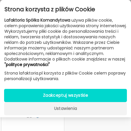
Przejdź do treści
Toggle
Strona korzysta z plików Cookie
navigat
Lafaktoria Spółka Komandytowa
używa plików cookie,
celem poprawienia jakości użytkowania strony internetowej.
FILTROWANIE & SORTOWANIE
Wykorzystujemy pliki cookie do personalizowania treści i
reklam, tworzenia statystyk i dostosowywania naszych
Meble
Producenci
Prostoria
reklam do potrzeb użytkowników. Wskazane przez Ciebie
informacje możemy udostępniać naszym partnerom
społecznościowym, reklamowym i analitycznym.
Dodatkowe informacje o plikach cookie znajdziesz w naszej
Meble Prostoria
"polityce prywatności"
Strona lafaktoria.pl korzysta z plików Cookie celem poprawy
personalizacji użytkowania.
Zaakceptuj wszystkie
Ustawienia