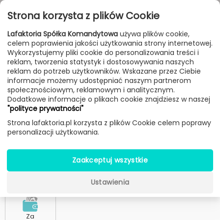
Przejdź do treści
Toggle
Strona korzysta z plików Cookie
navigat
Lafaktoria Spółka Komandytowa
używa plików cookie,
celem poprawienia jakości użytkowania strony internetowej.
Wykorzystujemy pliki cookie do personalizowania treści i
METODY PŁATNOŚCI I DOSTAWY
reklam, tworzenia statystyk i dostosowywania naszych
reklam do potrzeb użytkowników. Wskazane przez Ciebie
informacje możemy udostępniać naszym partnerom
5 sposobów płatności:
społecznościowym, reklamowym i analitycznym.
Dodatkowe informacje o plikach cookie znajdziesz w naszej
"polityce prywatności"
Strona lafaktoria.pl korzysta z plików Cookie celem poprawy
Przelew
Szybki
Karta
Zapłata
personalizacji użytkowania.
bankowy
przelew
Kredytowa
poprzez
zwykły
bankowy -
-
system PAYU
Zaakceptuj wszystkie
transakcja
VISA/MASTERCARD
online
Ustawienia
Za