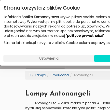
Przejdź do treści
Strona korzysta z plików Cookie
Poniedziałek - Piątek 10:00-18:00
Lafaktoria Spółka Komandytowa
używa plików cookie, celem p
Sobota 10:00-14:00
internetowej. Wykorzystujemy pliki cookie do personalizowania t
dostosowywania naszych reklam do potrzeb użytkowników. W
udostępniać naszym partnerom społecznościowym, reklamow
HOME
LAMPY
MEBLE
DODATKI
o plikach cookie znajdziesz w naszej
"polityce prywatności"
Strona lafaktoria.pl korzysta z plików Cookie celem poprawy pe
Antonangeli
Wybierz Kategorie
Ustawienia
NEW
BESTSELLER
Sortowanie
Lampy
Producenci
Antonangeli
Lampy Antonangeli
Antonageli to włoska marka z ponad 40-letn
wyrazistej osobowości, które nie tylko pełni funkcję