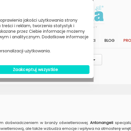
oprawienia jakości użytkowania strony
reści i reklam, tworzenia statystyk i
skazane przez Ciebie informacje możemy
ym i analitycznym. Dodatkowe informacje
STREFA KLIENTA
SALON
ARCHITEKCI
BLOG
PR
rsonalizacji użytkowania.
Styl / Rodzaj / Typ
Wybierz Cenę
Zaakceptuj wszystkie
W MAGAZYNIE
im doświadczeniem w branży oświetleniowej.
Antonangeli
specjali
 oświetleniową, ale także wzbudza emocje i wpływa na atmosferę wnętrz