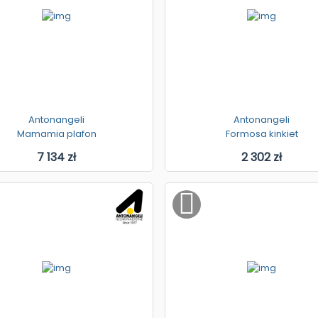
Antonangeli
Antonangeli
Mamamia plafon
Formosa kinkiet
7 134 zł
2 302 zł