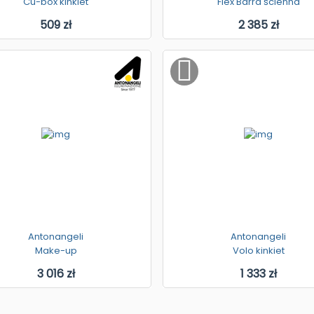
Cu-box kinkiet
Flex Barra ścienna
509 zł
2 385 zł
Antonangeli
Antonangeli
Make-up
Volo kinkiet
3 016 zł
1 333 zł