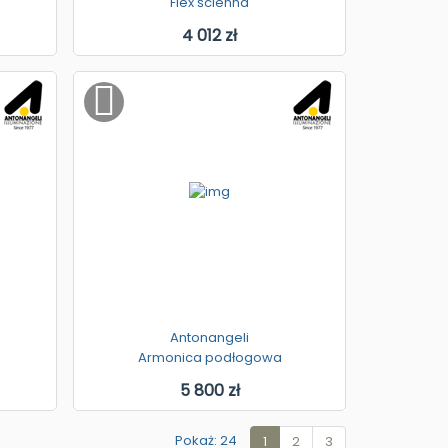
Flex ścienna
4 012 zł
Antonangeli
Armonica podłogowa
5 800 zł
Pokaż: 24
1
2
3