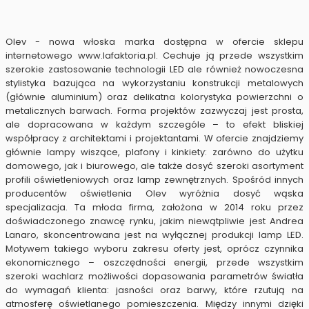
Olev - nowa włoska marka dostępna w ofercie sklepu
internetowego www.lafaktoria.pl. Cechuje ją przede wszystkim
szerokie zastosowanie technologii LED ale również nowoczesna
stylistyka bazująca na wykorzystaniu konstrukcji metalowych
(głównie aluminium) oraz delikatna kolorystyka powierzchni o
metalicznych barwach. Forma projektów zazwyczaj jest prosta,
ale dopracowana w każdym szczególe – to efekt bliskiej
współpracy z architektami i projektantami. W ofercie znajdziemy
głównie lampy wiszące, plafony i kinkiety: zarówno do użytku
domowego, jak i biurowego, ale także dosyć szeroki asortyment
profili oświetleniowych oraz lamp zewnętrznych. Spośród innych
producentów oświetlenia Olev wyróżnia dosyć wąska
specjalizacja. Ta młoda firma, założona w 2014 roku przez
doświadczonego znawcę rynku, jakim niewątpliwie jest Andrea
Lanaro, skoncentrowana jest na wyłącznej produkcji lamp LED.
Motywem takiego wyboru zakresu oferty jest, oprócz czynnika
ekonomicznego – oszczędności energii, przede wszystkim
szeroki wachlarz możliwości dopasowania parametrów światła
do wymagań klienta: jasności oraz barwy, które rzutują na
atmosferę oświetlanego pomieszczenia. Między innymi dzięki