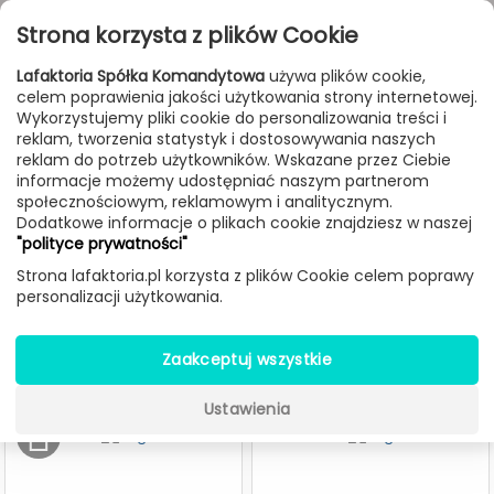
Przejdź do treści
Toggle
Strona korzysta z plików Cookie
navigat
Lafaktoria Spółka Komandytowa
używa plików cookie,
celem poprawienia jakości użytkowania strony internetowej.
FILTROWANIE & SORTOWANIE
Wykorzystujemy pliki cookie do personalizowania treści i
reklam, tworzenia statystyk i dostosowywania naszych
Lampy
Producenci
Olev
reklam do potrzeb użytkowników. Wskazane przez Ciebie
informacje możemy udostępniać naszym partnerom
społecznościowym, reklamowym i analitycznym.
Dodatkowe informacje o plikach cookie znajdziesz w naszej
Lampy Olev
"polityce prywatności"
Strona lafaktoria.pl korzysta z plików Cookie celem poprawy
personalizacji użytkowania.
-30%
Zaakceptuj wszystkie
Ustawienia