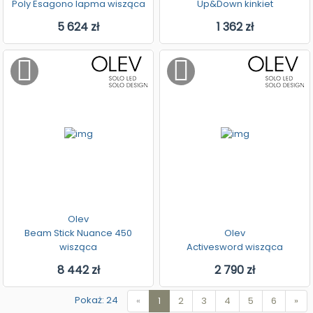
Poly Esagono lapma wisząca
Up&Down kinkiet
5 624 zł
1 362 zł
Olev
Beam Stick Nuance 450
Olev
wisząca
Activesword wisząca
8 442 zł
2 790 zł
Pokaż: 24
«
1
2
3
4
5
6
»