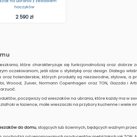
szak na ubrania z zestawem
haczyków
2 590 zł
omu
ania, które charakteryzuje się funkcjonalnością oraz dobrze 
ym oczekiwaniom, jeśli idzie o stylistykę oraz design. Dlatego wł
az holenderskie, których produkty są niezawodne, stylowe, a przy
bi, Woood, Zuiver, Normann Copenhagen oraz TON, Gazzda i Artisa
arzucić.
oduktów, począwszy od wieszaków na ubrania, które każdy ma w swoj
szlafroki w łazience, małe wieszaczki na przybory kuchenne i wiele in
ieszaków do domu
, stojących lub ściennych, będących ważnym przed
na, pochodzą od renomowanych producentów mebli takich jak TON, A