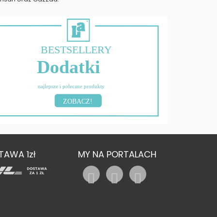
BESTSELLERY
Dodatki
najlepsze i polecane produkty
ZOBACZ!
TAWA 1zł
MY NA PORTALACH