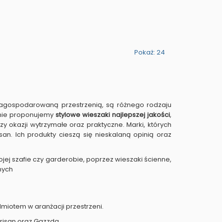
Pokaż: 24
zagospodarowaną przestrzenią, są różnego rodzaju
aśnie proponujemy
stylowe
wieszaki najlepszej jakości
,
 okazji wytrzymałe oraz praktyczne. Marki, których
n. Ich produkty cieszą się nieskalaną opinią oraz
ej szafie czy garderobie, poprzez wieszaki ścienne,
nych
miotem w aranżacji przestrzeni.
risan oraz Gazzda.