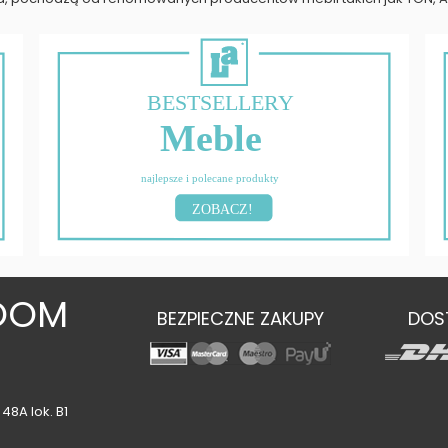
BESTSELLERY
Meble
najlepsze i polecane produkty
ZOBACZ!
OOM
BEZPIECZNE ZAKUPY
DOS
48A lok. B1