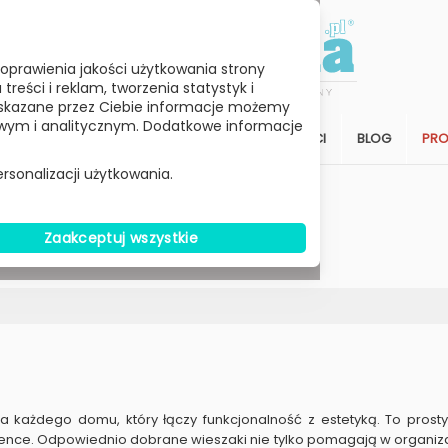
oprawienia jakości użytkowania strony
reści i reklam, tworzenia statystyk i
skazane przez Ciebie informacje możemy
ym i analitycznym. Dodatkowe informacje
STREFA KLIENTA
SALON
ARCHITEKCI
BLOG
PR
rsonalizacji użytkowania.
Wybierz Cenę
Zaakceptuj wszystkie
W MAGAZYNIE
 każdego domu, który łączy funkcjonalność z estetyką. To prosty
ence. Odpowiednio dobrane wieszaki nie tylko pomagają w organizacji 