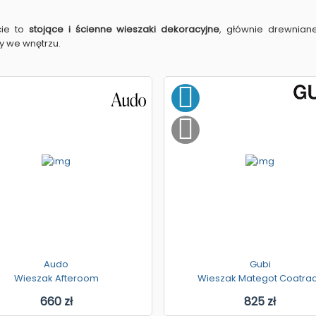
cie to
stojące i ścienne wieszaki dekoracyjne
, głównie drewnian
y we wnętrzu.
Audo
Gubi
Wieszak Afteroom
Wieszak Mategot Coatra
660 zł
825 zł