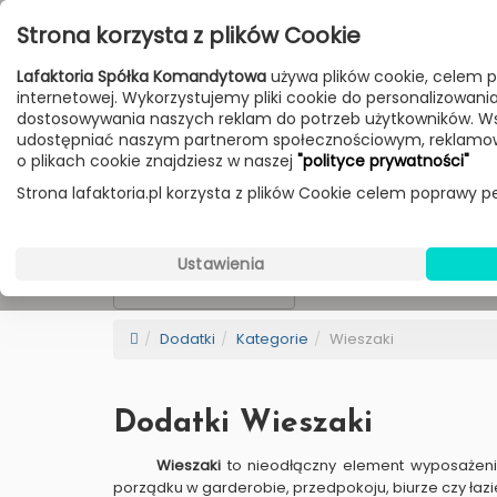
Przejdź do treści
Strona korzysta z plików Cookie
Poniedziałek - Piątek 10:00-18:00
Lafaktoria Spółka Komandytowa
używa plików cookie, celem p
Sobota 10:00-14:00
internetowej. Wykorzystujemy pliki cookie do personalizowania t
dostosowywania naszych reklam do potrzeb użytkowników. W
udostępniać naszym partnerom społecznościowym, reklamow
HOME
LAMPY
MEBLE
DODATKI
o plikach cookie znajdziesz w naszej
"polityce prywatności"
Strona lafaktoria.pl korzysta z plików Cookie celem poprawy pe
Wybierz Markę
Wieszaki
Ustawienia
NEW
BESTSELLER
Sortowanie
Dodatki
Kategorie
Wieszaki
Dodatki Wieszaki
Wieszaki
to nieodłączny element wyposażenia
porządku w garderobie, przedpokoju, biurze czy łazi