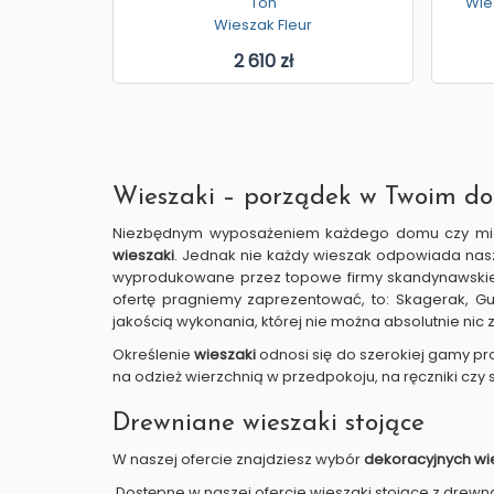
Ton
Wie
Wieszak Fleur
2 610 zł
Wieszaki – porządek w Twoim d
Niezbędnym wyposażeniem każdego domu czy mieszk
wieszaki
. Jednak nie każdy wieszak odpowiada nasz
wyprodukowane przez topowe firmy skandynawskie or
ofertę pragniemy zaprezentować, to: Skagerak, Gu
jakością wykonania, której nie można absolutnie nic z
Określenie
wieszaki
odnosi się do szerokiej gamy pr
na odzież wierzchnią w przedpokoju, na ręczniki czy 
Drewniane wieszaki stojące
W naszej ofercie znajdziesz wybór
dekoracyjnych w
Dostępne w naszej ofercie wieszaki stojące z drew