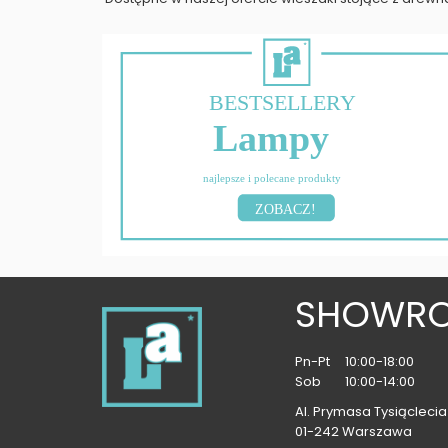
BESTSELLERY
Lampy
najlepsze i polecane produkty
ZOBACZ!
SHOWR
Pn-Pt
10:00-18:00
Sob
10:00-14:00
Al. Prymasa Tysiąclecia 
01-242 Warszawa