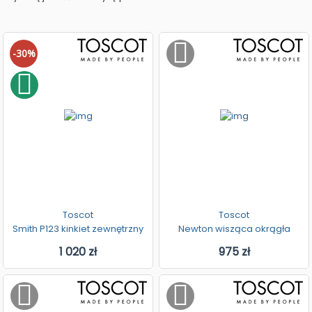
-30%
Toscot
Toscot
Smith P123 kinkiet zewnętrzny
Newton wisząca okrągła
1 020 zł
975 zł