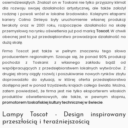
osiemdziesiątych. Znalazł on w Toskanii nie tylko przyjazny klimat
dla rozwoju swojej działalności artystycznej, ale także założył
rodzinę i powoli wrósł w lokalne środowisko. Kolejnymi etapami
kariery Colina Dinleya były uruchomienie własnej produkcji
terakoty oraz w 2001 roku, rozpoczęcie działalności na skalę
przemysłową na rynku oświetlenia już pod marką
Toscot.
W chwili
obecnej jest to już przedsiębiorstwo prowadzące działalność na
dużą skalę.
Firma Toscot jest także w pełnym znaczeniu tego słowa
producentem regionalnym. Szacuje się, że ponad 90% produkcji
pochodzi z Toskanii: z własnego zakładu bądź od
współpracujących z przedsiębiorstwem lokalnych wytwórców. Z
drugiej strony ciągły rozwój i poszukiwanie nowych rynków zbytu
doprowadziło do sytuacji, w której oferta przedsiębiorstwa
dostępna jest w ponad trzydziestu krajach całego świata. Można,
zatem powiedzieć, że firma jest nie tylko eksporterem włoskich
produktów oświetleniowych, ale także, w pewnym stopniu,
promotorem toskańskiej kultury technicznej w świecie
.
Lampy Toscot - Design inspirowany
przeszłością i teraźniejszością