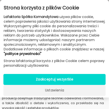
Przejdź do treści
Toggle
Strona korzysta z plików Cookie
navigat
Lafaktoria Spółka Komandytowa
używa plików cookie,
celem poprawienia jakości użytkowania strony internetowej.
FILTROWANIE & SORTOWANIE
Wykorzystujemy pliki cookie do personalizowania treści i
reklam, tworzenia statystyk i dostosowywania naszych
Lampy
Producenci
Toscot
reklam do potrzeb użytkowników. Wskazane przez Ciebie
informacje możemy udostępniać naszym partnerom
społecznościowym, reklamowym i analitycznym.
Dodatkowe informacje o plikach cookie znajdziesz w naszej
Lampy Toscot
"polityce prywatności"
Strona lafaktoria.pl korzysta z plików Cookie celem poprawy
Firma
Toscot
specjalizuje się w
ręcznie wytwarzanych
personalizacji użytkowania.
produktach
opartych na tradycyjnych formach artystycznego
rękodzieła z włoskiej Toskanii.
Toscot czerpie inspirację z bogatej historii toskańskiego
Zaakceptuj wszystkie
rzemiosła, szczególnie w obróbce
ceramiki, mosiądzu i
szkła.
Każda lampa jest tworzona ręcznie przez lokalnych
Ustawienia
rzemieślników, co nadaje jej unikalny charakter. Proces
produkcji obejmuje tradycyjne techniki odlewania i formowania,
a także dbałość o detale i wykończenia, co przekłada się na
wysoką jakość i estetykę produktów.