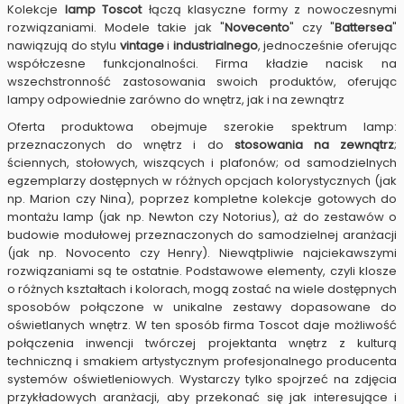
Kolekcje
lamp Toscot
łączą klasyczne formy z nowoczesnymi
rozwiązaniami.
Modele takie jak "
Novecento
" czy "
Battersea
"
nawiązują do stylu
vintage
i
industrialnego
, jednocześnie oferując
współczesne funkcjonalności.
Firma kładzie nacisk na
wszechstronność zastosowania swoich produktów, oferując
lampy odpowiednie zarówno do wnętrz, jak i na zewnątrz
Oferta produktowa obejmuje szerokie spektrum lamp:
przeznaczonych do wnętrz i do
stosowania na zewnątrz
;
ściennych, stołowych, wiszących i plafonów; od samodzielnych
egzemplarzy dostępnych w różnych opcjach kolorystycznych (jak
np. Marion czy Nina), poprzez kompletne kolekcje gotowych do
montażu lamp (jak np. Newton czy Notorius), aż do zestawów o
budowie modułowej przeznaczonych do samodzielnej aranżacji
(jak np. Novocento czy Henry). Niewątpliwie najciekawszymi
rozwiązaniami są te ostatnie. Podstawowe elementy, czyli klosze
o różnych kształtach i kolorach, mogą zostać na wiele dostępnych
sposobów połączone w unikalne zestawy dopasowane do
oświetlanych wnętrz. W ten sposób firma Toscot daje możliwość
połączenia inwencji twórczej projektanta wnętrz z kulturą
techniczną i smakiem artystycznym profesjonalnego producenta
systemów oświetleniowych. Wystarczy tylko spojrzeć na zdjęcia
przykładowych aranżacji, aby przekonać się jak interesujące i