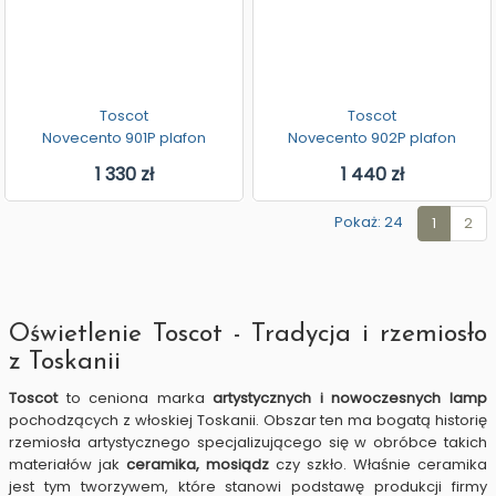
Toscot
Toscot
Novecento 901P plafon
Novecento 902P plafon
1 330 zł
1 440 zł
Pokaż: 24
1
2
Oświetlenie Toscot - Tradycja i rzemiosło
z Toskanii
Toscot
to ceniona marka
artystycznych i nowoczesnych lamp
pochodzących z włoskiej Toskanii. Obszar ten ma bogatą historię
rzemiosła artystycznego specjalizującego się w obróbce takich
materiałów jak
ceramika, mosiądz
czy szkło. Właśnie ceramika
jest tym tworzywem, które stanowi podstawę produkcji firmy