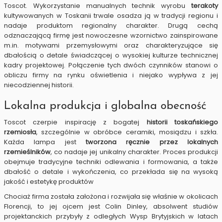
Toscot. Wykorzystanie manualnych technik wyrobu
terakoty
kultywowanych w Toskanii trwale osadza ją w tradycji regionu i
nadaje produktom regionalny charakter. Drugą cechą
odznaczającą firmę jest nowoczesne wzornictwo zainspirowane
m.in. motywami przemysłowymi oraz charakteryzujące się
dbałością o detale świadczącej o wysokiej kulturze technicznej
kadry projektowej. Połączenie tych dwóch czynników stanowi o
obliczu firmy na rynku oświetlenia i niejako wypływa z jej
niecodziennej historii.
Lokalna produkcja i globalna obecność
Toscot czerpie inspirację z bogatej
historii toskańskiego
rzemiosła
, szczególnie w obróbce ceramiki, mosiądzu i szkła.
Każda lampa jest
tworzona ręcznie przez lokalnych
rzemieślników
, co nadaje jej unikalny charakter.
Proces produkcji
obejmuje tradycyjne techniki odlewania i formowania, a także
dbałość o detale i wykończenia, co przekłada się na wysoką
jakość i estetykę produktów
Chociaż firma została założona i rozwijała się właśnie w okolicach
Florencji, to jej ojcem jest Colin Dinley, absolwent studiów
projektanckich przybyły z odległych Wysp Brytyjskich w latach