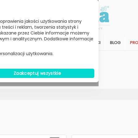
oprawienia jakości użytkowania strony
reści i reklam, tworzenia statystyk i
skazane przez Ciebie informacje możemy
ym i analitycznym. Dodatkowe informacje
STREFA KLIENTA
SALON
ARCHITEKCI
BLOG
PR
rsonalizacji użytkowania.
Wybierz Cenę
Zaakceptuj wszystkie
W MAGAZYNIE