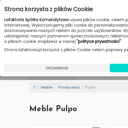
Przejdź do treści
Strona korzysta z plików Cookie
Poniedziałek - Piątek 10:00-18:00
Lafaktoria Spółka Komandytowa
używa plików cookie, celem p
Sobota 10:00-14:00
internetowej. Wykorzystujemy pliki cookie do personalizowania t
dostosowywania naszych reklam do potrzeb użytkowników. W
udostępniać naszym partnerom społecznościowym, reklamow
HOME
LAMPY
MEBLE
DODATKI
o plikach cookie znajdziesz w naszej
"polityce prywatności"
Strona lafaktoria.pl korzysta z plików Cookie celem poprawy pe
Pulpo
Wybierz Kategorie
Ustawienia
NEW
BESTSELLER
Sortowanie
Meble
Producenci
Pulpo
Meble Pulpo