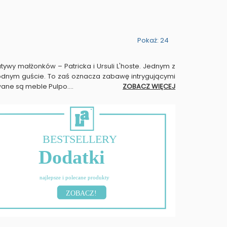
Pokaż: 24
ywy małżonków – Patricka i Ursuli L'hoste. Jednym z
odnym guście. To zaś oznacza zabawę intrygującymi
ywane są meble Pulpo.
...
ZOBACZ WIĘCEJ
BESTSELLERY
Dodatki
najlepsze i polecane produkty
ZOBACZ!