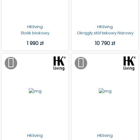
HKliving
HKliving
Stolik blokowy
Okrągły stół tekowy filarowy
1 990 zł
10 790 zł
HKliving
HKliving