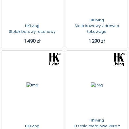
HKliving
HKliving
Stolik kawowy z drewna
Stołek barowy rattanowy
tekowego
1 490 zł
1 290 zł
HKliving
HKliving
Krzesło metalowe Wire z