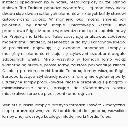
instalacji specjalnych np. w hotelu, restauracji czy biurze. Lampa
stołowa
The Toddler
pobudza wyobraźnię. Jej modułowy klosz
składa się z dwóch szklanych elementów, z których każdy stanowi
autonomiczną całość. W mgnieniu oka można zmienić ich
położenie, by nadać lampie unikatowego kształtu. Linia
produktowa Bright Modeco wprowadza markę na zupełnie nowy
tor. Projekty marki
Nordic
Tales
zaczynają analizować założenia
modernizmu i art deco, przenosząc je do stylu skandynawskiego.
W projektach pojawiają się ozdobne ornamenty. Lampy z
mosiężnymi elementami stają się stylowymi ozdobami bogato
zdobionych wnętrz. Mimo wszystko w formach lamp wciąż
widoczne są surowe, proste formy, za które pokochali je klienci.
Ostatnią premierą marki
Nordic
Tales
są lampy wiszące Bright
Barocoo łączące styl skandynawski z formą nieregularnej perły.
Biżuteryjne lampy produkowane ręcznie prezentują się bogato i
minimalistycznie naraz, pasując do różnorodnych wnętrz
mieszkalnych oraz do przestrzeni komercyjnych.
Wybierz duńskie lampy o prostych formach i stwórz klimatyczną,
ciepłą aranżację wnętrza. W Lafaktoria.pl dostępne są wszystkie
lampy z najnowszego katalogu młodej marki
Nordic
Tales
.