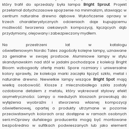
który trafił do sprzedaży była lampa
Bright Sprout
. Projekt
przełamał dotychczasowe spojrzenie na minimalizm, stawiając w
centrum naturalne drewno dębowe. Wykończenie oprawy w
trzech charakterystycznych odcieniach daje kupującemu
możliwość tworzenia ciekawych kompozycji, łączących dąb
przydymiony, olejowany i zabezpieczony mydłem.
Na przestrzeni lat w katalogu
oświetleniowym
Nordic
Tales
zagościły kolejne lampy, uznawane
za genialne w swojej prostocie. Aluminiowe lampy w stylu
skandynawskim nad stół w jadalni pochodzące z kolekcji Bright
Bloom wzbogaciły ofertę marki. Spore rozmiary i uniwersalne
kolory sprawiły, że kolekcja marki zaczęła łączyć szkło, metal i
naturalne drewno. Niewielkie lampy wiszące
Bright Spot
mają
wielką osobowość. Klosze z mlecznobiałego szkła zostały
ozdobione detalem z metalu, który wykreował stylowy efekt
asymetryczności. Lampy o niedużych kloszach prowokują do
wytężenia wyobraźni i stworzenia własnej kompozycji
oświetleniowej, opartej o produkty utrzymane w pozornie
przeciwstawnych kolorach oraz dostępne w ramach osobnych
serii.m
Oprawy duńskiego producenta mogą być montowane
bezpośrednio w sufitkach podwieszanych lub jako element