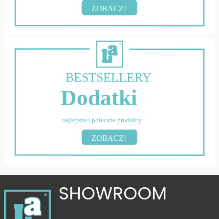
ZOBACZ!
BESTSELLERY
Dodatki
najlepsze i polecane produkty
ZOBACZ!
SHOWROOM