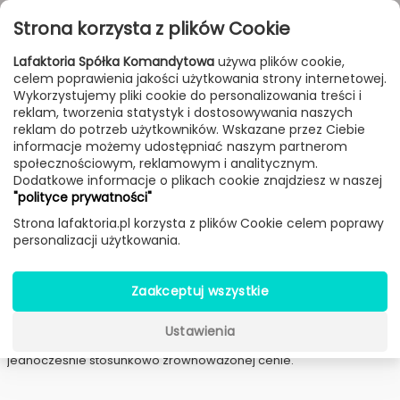
Przejdź do treści
Toggle
Strona korzysta z plików Cookie
navigat
Lafaktoria Spółka Komandytowa
używa plików cookie,
celem poprawienia jakości użytkowania strony internetowej.
FILTROWANIE & SORTOWANIE
Wykorzystujemy pliki cookie do personalizowania treści i
reklam, tworzenia statystyk i dostosowywania naszych
Lampy
Producenci
Nordic Tales
reklam do potrzeb użytkowników. Wskazane przez Ciebie
informacje możemy udostępniać naszym partnerom
społecznościowym, reklamowym i analitycznym.
Dodatkowe informacje o plikach cookie znajdziesz w naszej
Lampy Nordic Tales
"polityce prywatności"
Strona lafaktoria.pl korzysta z plików Cookie celem poprawy
Pochodząca z Danii marka
Nordic
Tales
produkuje
personalizacji użytkowania.
oświetlenie
nawiązujące do
skandynawskiego wzornictwa
i
nordyckiej tradycji, przy jednoczesnym zachowaniu własnej
koncepcji projektowania.
Zaakceptuj wszystkie
Marka szybko zdobyła popularność w całej Europie za
swoje
proste i uniwersalne lampy
, w których dominują liczne
Ustawienia
odwołania do świata natury oraz
wysokiej klasy wykonanie
przy
jednocześnie stosunkowo zrównoważonej cenie.