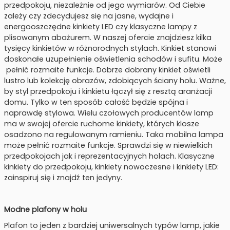
przedpokoju, niezależnie od jego wymiarów. Od Ciebie
zależy czy zdecydujesz się na jasne, wydajne i
energooszczędne kinkiety LED czy klasyczne lampy z
plisowanym abażurem. W naszej ofercie znajdziesz kilka
tysięcy kinkietów w różnorodnych stylach. Kinkiet stanowi
doskonałe uzupełnienie oświetlenia schodów i sufitu. Może
pełnić rozmaite funkcje. Dobrze dobrany kinkiet oświetli
lustro lub kolekcję obrazów, zdobiących ściany holu. Ważne,
by styl przedpokoju i kinkietu łączył się z resztą aranżacji
domu. Tylko w ten sposób całość będzie spójna i
naprawdę stylowa. Wielu czołowych producentów lamp
ma w swojej ofercie ruchome kinkiety, których klosze
osadzono na regulowanym ramieniu. Taka mobilna lampa
może pełnić rozmaite funkcje. Sprawdzi się w niewielkich
przedpokojach jak i reprezentacyjnych holach. Klasyczne
kinkiety do przedpokoju, kinkiety nowoczesne i kinkiety LED:
zainspiruj się i znajdź ten jedyny.
Modne plafony w holu
Plafon to jeden z bardziej uniwersalnych typów lamp, jakie