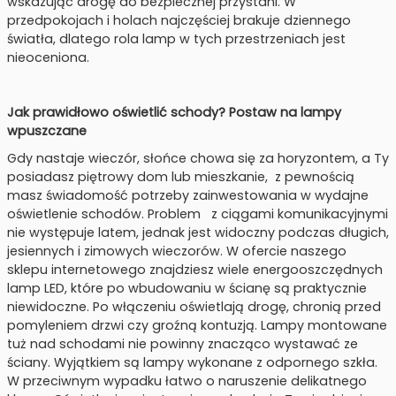
wskazując drogę do bezpiecznej przystani. W
przedpokojach i holach najczęściej brakuje dziennego
światła, dlatego rola lamp w tych przestrzeniach jest
nieoceniona.
Jak prawidłowo oświetlić schody? Postaw na lampy
wpuszczane
Gdy nastaje wieczór, słońce chowa się za horyzontem, a Ty
posiadasz piętrowy dom lub mieszkanie, z pewnością
masz świadomość potrzeby zainwestowania w wydajne
oświetlenie schodów. Problem z ciągami komunikacyjnymi
nie występuje latem, jednak jest widoczny podczas długich,
jesiennych i zimowych wieczorów. W ofercie naszego
sklepu internetowego znajdziesz wiele energooszczędnych
lamp LED, które po wbudowaniu w ścianę są praktycznie
niewidoczne. Po włączeniu oświetlają drogę, chronią przed
pomyleniem drzwi czy groźną kontuzją. Lampy montowane
tuż nad schodami nie powinny znacząco wystawać ze
ściany. Wyjątkiem są lampy wykonane z odpornego szkła.
W przeciwnym wypadku łatwo o naruszenie delikatnego