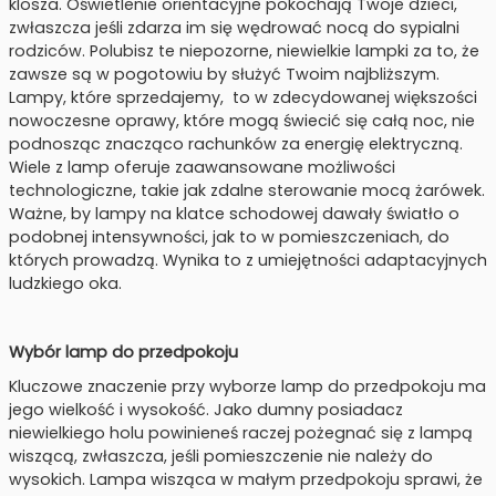
klosza. Oświetlenie orientacyjne pokochają Twoje dzieci,
zwłaszcza jeśli zdarza im się wędrować nocą do sypialni
rodziców. Polubisz te niepozorne, niewielkie lampki za to, że
zawsze są w pogotowiu by służyć Twoim najbliższym.
Lampy, które sprzedajemy, to w zdecydowanej większości
nowoczesne oprawy, które mogą świecić się całą noc, nie
podnosząc znacząco rachunków za energię elektryczną.
Wiele z lamp oferuje zaawansowane możliwości
technologiczne, takie jak zdalne sterowanie mocą żarówek.
Ważne, by lampy na klatce schodowej dawały światło o
podobnej intensywności, jak to w pomieszczeniach, do
których prowadzą. Wynika to z umiejętności adaptacyjnych
ludzkiego oka.
Wybór lamp do przedpokoju
Kluczowe znaczenie przy wyborze lamp do przedpokoju ma
jego wielkość i wysokość. Jako dumny posiadacz
niewielkiego holu powinieneś raczej pożegnać się z lampą
wiszącą, zwłaszcza, jeśli pomieszczenie nie należy do
wysokich. Lampa wisząca w małym przedpokoju sprawi, że