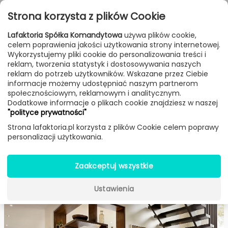
Przejdź do treści
Toggle
Strona korzysta z plików Cookie
navigat
Lafaktoria Spółka Komandytowa
używa plików cookie,
celem poprawienia jakości użytkowania strony internetowej.
Blog
Post
Wykorzystujemy pliki cookie do personalizowania treści i
reklam, tworzenia statystyk i dostosowywania naszych
reklam do potrzeb użytkowników. Wskazane przez Ciebie
JAK WYBRAĆ OŚWIETLENIE DO
informacje możemy udostępniać naszym partnerom
społecznościowym, reklamowym i analitycznym.
PRZEDPOKOJU?
Dodatkowe informacje o plikach cookie znajdziesz w naszej
"polityce prywatności"
Strona lafaktoria.pl korzysta z plików Cookie celem poprawy
Share This
21
personalizacji użytkowania.
Aug. 2017
Zaakceptuj wszystkie
Ustawienia