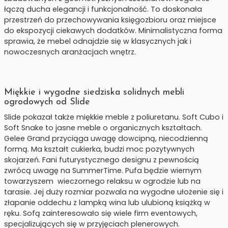
łączą ducha elegancji i funkcjonalność. To doskonała
przestrzeń do przechowywania księgozbioru oraz miejsce
do ekspozycji ciekawych dodatków. Minimalistyczna forma
sprawia, że mebel odnajdzie się w klasycznych jak i
nowoczesnych aranżacjach wnętrz.
Miękkie i wygodne siedziska solidnych mebli
ogrodowych od Slide
Slide pokazał także miękkie meble z poliuretanu. Soft Cubo i
Soft Snake to jasne meble o organicznych kształtach.
Gelee Grand przyciąga uwagę dowcipną, niecodzienną
formą. Ma kształt cukierka, budzi moc pozytywnych
skojarzeń. Fani futurystycznego designu z pewnością
zwrócą uwagę na SummerTime. Pufa będzie wiernym
towarzyszem wieczornego relaksu w ogrodzie lub na
tarasie. Jej duży rozmiar pozwala na wygodne ułożenie się i
złapanie oddechu z lampką wina lub ulubioną książką w
ręku. Sofą zainteresowało się wiele firm eventowych,
specjalizujących się w przyjęciach plenerowych.