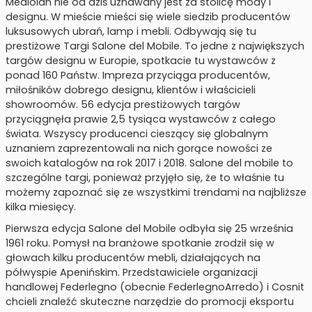
Mediolan nie od dziś uznawany jest za stolicę mody i
designu. W mieście mieści się wiele siedzib producentów
luksusowych ubrań, lamp i mebli. Odbywają się tu
prestiżowe Targi Salone del Mobile. To jedne z największych
targów designu w Europie, spotkacie tu wystawców z
ponad 160 Państw. Impreza przyciąga producentów,
miłośników dobrego designu, klientów i właścicieli
showroomów. 56 edycja prestiżowych targów
przyciągnęła prawie 2,5 tysiąca wystawców z całego
świata. Wszyscy producenci cieszący się globalnym
uznaniem zaprezentowali na nich gorące nowości ze
swoich katalogów na rok 2017 i 2018. Salone del mobile to
szczególne targi, ponieważ przyjęło się, że to właśnie tu
możemy zapoznać się ze wszystkimi trendami na najbliższe
kilka miesięcy.
Pierwsza edycja Salone del Mobile odbyła się 25 września
1961 roku. Pomysł na branżowe spotkanie zrodził się w
głowach kilku producentów mebli, działających na
półwyspie Apenińskim. Przedstawiciele organizacji
handlowej Federlegno (obecnie FederlegnoArredo) i Cosnit
chcieli znaleźć skuteczne narzędzie do promocji eksportu