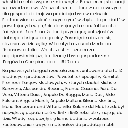
włoskich mebli i wyposażenia wnętrz. Po wojennej stagnacji
wprowadzono we Włoszech szereg planów naprawczych
dla gospodarki, krajowa produkcja była w rozkwicie.
Postanowiono szukać nowych rynków zbytu dla produktów
powstających w prężnie działających manufakturach i
fabrykach. Założono, że targi przyciągną entuzjastów
dobrego designu zza granicy. Posunięcie okazało się
strzałem w dziesiątkę. W tamtych czasach Mediolan,
finansowa stolica Włoch, została uznana za
najodpowiedniejszą lokalizację i była gospodarzem
Targów La Campionaria od 1920 roku.
Na pierwszych targach została zaprezentowana oferta 13
wiodących producentów. Powstał też specjalny Komitet
Promocji Targów Meblowych, w których działali Michele
Barovero, Alessandro Besana, Franco Cassina, Piero Dal
Vera, Vittorio Dassi, Angelo De Baggis, Mario Dosi, Aldo
Falcioni, Angelo Marelli, Angelo Molteni, Silvano Montina,
Mario Roncoroni and Vittorio Villa. Salone del Mobile zdobył
największą popularność w 1967 i 1968 roku, utrzymuje ją do
dziś. Wtedy rozpoczęły się liczne badania w zakresie
zastosowania nowych materiałów do produkcji mebli.