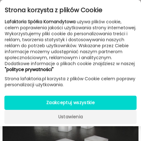
Przejdź do treści
Toggle
Strona korzysta z plików Cookie
navigat
Lafaktoria Spółka Komandytowa
używa plików cookie,
celem poprawienia jakości użytkowania strony internetowej.
Blog
Post
Wykorzystujemy pliki cookie do personalizowania treści i
reklam, tworzenia statystyk i dostosowywania naszych
reklam do potrzeb użytkowników. Wskazane przez Ciebie
SALONE DEL MOBILE 2017- 13
informacje możemy udostępniać naszym partnerom
społecznościowym, reklamowym i analitycznym.
NOWOŚCI OD MARKI SLIDE
Dodatkowe informacje o plikach cookie znajdziesz w naszej
"polityce prywatności"
Strona lafaktoria.pl korzysta z plików Cookie celem poprawy
Share This
24
personalizacji użytkowania.
Jun. 2017
Zaakceptuj wszystkie
Ustawienia