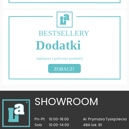
BESTSELLERY
Dodatki
najlepsze i polecane produkty
ZOBACZ!
SHOWROOM
Pn-Pt
10:00-18:00
Al. Prymasa Tysiąclecia
Sob
10:00-14:00
48A lok. B1