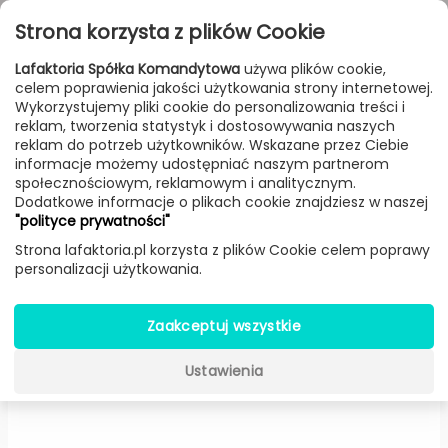
Przejdź do treści
Toggle
Strona korzysta z plików Cookie
navigat
Lafaktoria Spółka Komandytowa
używa plików cookie,
celem poprawienia jakości użytkowania strony internetowej.
FILTROWANIE & SORTOWANIE
Wykorzystujemy pliki cookie do personalizowania treści i
reklam, tworzenia statystyk i dostosowywania naszych
Dodatki
Producenci
HKliving
Produkt
reklam do potrzeb użytkowników. Wskazane przez Ciebie
informacje możemy udostępniać naszym partnerom
społecznościowym, reklamowym i analitycznym.
Dodatkowe informacje o plikach cookie znajdziesz w naszej
Dywan berberyjski Funky (180
"polityce prywatności"
cm x 280 cm) -
HKliving
Strona lafaktoria.pl korzysta z plików Cookie celem poprawy
personalizacji użytkowania.
Zaakceptuj wszystkie
Ustawienia