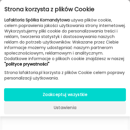
Przejdź do treści
Toggle
Strona korzysta z plików Cookie
navigat
Lafaktoria Spółka Komandytowa
używa plików cookie,
celem poprawienia jakości użytkowania strony internetowej.
FILTROWANIE & SORTOWANIE
Wykorzystujemy pliki cookie do personalizowania treści i
reklam, tworzenia statystyk i dostosowywania naszych
Dodatki
Producenci
HKliving
Produkt
reklam do potrzeb użytkowników. Wskazane przez Ciebie
informacje możemy udostępniać naszym partnerom
społecznościowym, reklamowym i analitycznym.
Dodatkowe informacje o plikach cookie znajdziesz w naszej
Dywan naturalny (150 cm x 240
"polityce prywatności"
cm) -
HKliving
Strona lafaktoria.pl korzysta z plików Cookie celem poprawy
personalizacji użytkowania.
Zaakceptuj wszystkie
Ustawienia