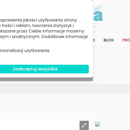
oprawienia jakości użytkowania strony
reści i reklam, tworzenia statystyk i
skazane przez Ciebie informacje możemy
ym i analitycznym. Dodatkowe informacje
STREFA KLIENTA
SALON
ARCHITEKCI
BLOG
PR
rsonalizacji użytkowania.
Wybierz Cenę
Zaakceptuj wszystkie
W MAGAZYNIE
g