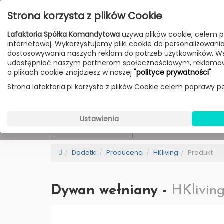
Przejdź do treści
Strona korzysta z plików Cookie
Poniedziałek - Piątek 10:00-18:00
Lafaktoria Spółka Komandytowa
używa plików cookie, celem p
Sobota 10:00-14:00
internetowej. Wykorzystujemy pliki cookie do personalizowania t
dostosowywania naszych reklam do potrzeb użytkowników. W
udostępniać naszym partnerom społecznościowym, reklamow
HOME
LAMPY
MEBLE
DODATKI
o plikach cookie znajdziesz w naszej
"polityce prywatności"
Strona lafaktoria.pl korzysta z plików Cookie celem poprawy pe
HKliving
Wybierz Kategorie
Ustawienia
NEW
BESTSELLER
Sortowanie
Dodatki
Producenci
HKliving
Produkt
Dywan wełniany -
HKlivin