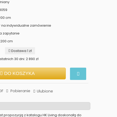
niany
K3059
 200 cm
r na indywidualne zamówienie
a zapytanie
x 200 cm
Dostawa 1 zł
tatnich 30 dni: 2 890 zł
DO KOSZYKA
DF
Pobieranie
Ulubione
st propozycją z katalogu HK Living doskonałą do