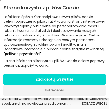
Przejdź do treści
Toggle
Strona korzysta z plików Cookie
navigat
Lafaktoria Spółka Komandytowa
używa plików cookie,
celem poprawienia jakości użytkowania strony internetowej.
FILTROWANIE & SORTOWANIE
Wykorzystujemy pliki cookie do personalizowania treści i
reklam, tworzenia statystyk i dostosowywania naszych
New
Sale
Bestseller
Dostawa 24h
reklam do potrzeb użytkowników. Wskazane przez Ciebie
informacje możemy udostępniać naszym partnerom
Dodatki
Producenci
Modo Luce
społecznościowym, reklamowym i analitycznym.
Dodatkowe informacje o plikach cookie znajdziesz w naszej
"polityce prywatności"
Dodatki Modo Luce
Strona lafaktoria.pl korzysta z plików Cookie celem poprawy
personalizacji użytkowania.
Modo Luce
- Włoska marka Modo Luce oprócz głównej linii
oświetleniowej oraz części meblowej posiada w swojej ofercie
Zaakceptuj wszystkie
również elementy dekoracyjne. Totem Atollo to wykonana z
białego, półprzezroczystego polietylenu ozdoba, którą można
postawić na ganku, w ogrodzie, oranżerii, czy pomieszczeniu.
Ustawienia
Totem występuje w kształcie koła lub półkola. Świetnie będzie
wyglądać w ogrodzie wśród zieleni. Idealna podczas wieczorów
spędzanych na powietrzu, przed domem.
...
ZOBACZ WIĘCEJ