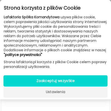
Przejdź do treści
Toggle
Strona korzysta z plików Cookie
navigat
Lafaktoria Spółka Komandytowa
używa plików cookie,
celem poprawienia jakości użytkowania strony internetowej.
FILTROWANIE & SORTOWANIE
Wykorzystujemy pliki cookie do personalizowania treści i
reklam, tworzenia statystyk i dostosowywania naszych
Dodatki
Producenci
Slide
Produkt
reklam do potrzeb użytkowników. Wskazane przez Ciebie
informacje możemy udostępniać naszym partnerom
społecznościowym, reklamowym i analitycznym.
Dodatkowe informacje o plikach cookie znajdziesz w naszej
Donica X-Pot (H: 33 cm,
"polityce prywatności"
Standard) -
Slide
Strona lafaktoria.pl korzysta z plików Cookie celem poprawy
personalizacji użytkowania.
Zaakceptuj wszystkie
Ustawienia