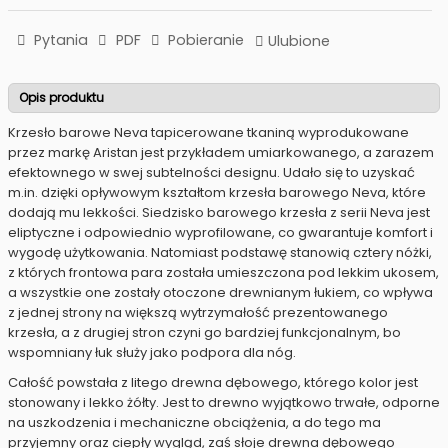
Pytania
PDF
Pobieranie
Ulubione
Opis produktu
Krzesło barowe Neva tapicerowane tkaniną wyprodukowane
przez markę Aristan jest przykładem umiarkowanego, a zarazem
efektownego w swej subtelności designu. Udało się to uzyskać
m.in. dzięki opływowym kształtom krzesła barowego Neva, które
dodają mu lekkości. Siedzisko barowego krzesła z serii Neva jest
eliptyczne i odpowiednio wyprofilowane, co gwarantuje komfort i
wygodę użytkowania. Natomiast podstawę stanowią cztery nóżki,
z których frontowa para została umieszczona pod lekkim ukosem,
a wszystkie one zostały otoczone drewnianym łukiem, co wpływa
z jednej strony na większą wytrzymałość prezentowanego
krzesła, a z drugiej stron czyni go bardziej funkcjonalnym, bo
wspomniany łuk służy jako podpora dla nóg.
Całość powstała z litego drewna dębowego, którego kolor jest
stonowany i lekko żółty. Jest to drewno wyjątkowo trwałe, odporne
na uszkodzenia i mechaniczne obciążenia, a do tego ma
przyjemny oraz ciepły wygląd, zaś słoje drewna dębowego