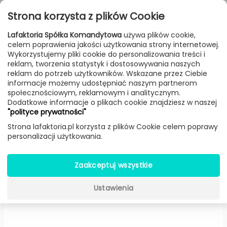
Przejdź do treści
Toggle
Strona korzysta z plików Cookie
navigat
Lafaktoria Spółka Komandytowa
używa plików cookie,
celem poprawienia jakości użytkowania strony internetowej.
FILTROWANIE & SORTOWANIE
Wykorzystujemy pliki cookie do personalizowania treści i
reklam, tworzenia statystyk i dostosowywania naszych
Meble
Producenci
Artisan
Produkt
reklam do potrzeb użytkowników. Wskazane przez Ciebie
informacje możemy udostępniać naszym partnerom
społecznościowym, reklamowym i analitycznym.
Dodatkowe informacje o plikach cookie znajdziesz w naszej
Krzesło Neva barowe
"polityce prywatności"
tapicerowane skórą naturalną
Strona lafaktoria.pl korzysta z plików Cookie celem poprawy
personalizacji użytkowania.
(Niskie, Dębowe) -
Artisan
Zaakceptuj wszystkie
Ustawienia