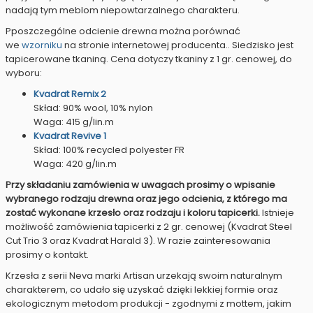
nadają tym meblom niepowtarzalnego charakteru.
Pposzczególne odcienie drewna można porównać
we
wzorniku
na stronie internetowej producenta.. Siedzisko jest
tapicerowane tkaniną. Cena dotyczy tkaniny z 1 gr. cenowej, do
wyboru:
Kvadrat Remix 2
Skład: 90% wool, 10% nylon
Waga: 415 g/lin.m
Kvadrat Revive 1
Skład: 100% recycled polyester FR
Waga: 420 g/lin.m
Przy składaniu zamówienia w uwagach prosimy o wpisanie
wybranego rodzaju drewna oraz jego odcienia, z którego ma
zostać wykonane krzesło oraz rodzaju i koloru tapicerki.
Istnieje
możliwość zamówienia tapicerki z 2 gr. cenowej (Kvadrat Steel
Cut Trio 3 oraz Kvadrat Harald 3). W razie zainteresowania
prosimy o kontakt.
Krzesła z serii Neva marki Artisan urzekają swoim naturalnym
charakterem, co udało się uzyskać dzięki lekkiej formie oraz
ekologicznym metodom produkcji - zgodnymi z mottem, jakim