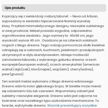
Opis produktu
Kojarzący się z sielskością i naturą taboret – Neva od Artisan,
wyposażony w siedzisko tapicerowane tkaniną wysokiej
klasy. Przykład minimalistycznego designu, niezwykle subtelnego
w swej prostocie. Mebel posiada wygodne, odpowiednio
wyprofilowane siedzisko. Jego wymiary to 40x38 cm, jego
wysokość wynosi 45 cm. Osadzono je na czterech solidnych
nogach z litego drewna. Tego rodzaju pomocnicze stołki świetnie
odnajdują się w salonach, kuchniach, jadalniach i przedpokojach
utrzymanych w stylu skandynawskim. Istnieje możliwość
zamówienia taboretu z wybranego gatunku drewna: orzech
europejski(european walnut), orzech amerykański (american
walnut) dąb(oak), klon(maple), wiąz(elm), cherry(wiśnia),
pear(grusza).
Ten wariant mebla wykonano z litego drewna wiśniowego.
Drewno wiśni to kolor głębokiego brązu. W świetle może mienić
się odcieniami różu lub czerwieni. Wspomniany odcień jest
subtelny i niezwykle elegancki. Drewno wiśni jest odporne na
ścieranie oraz wszelkiego typu uszkodzenia mechaniczne. To
twarde, wytrzymałe drewno.
Wzornik prezentujący wszystkie