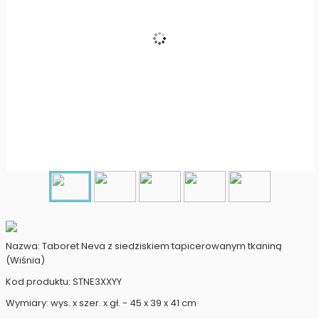
Nazwa: Taboret Neva z siedziskiem tapicerowanym tkaniną
(Wiśnia)
Kod produktu: STNE3XXYY
Wymiary: wys. x szer. x gł. - 45 x 39 x 41 cm