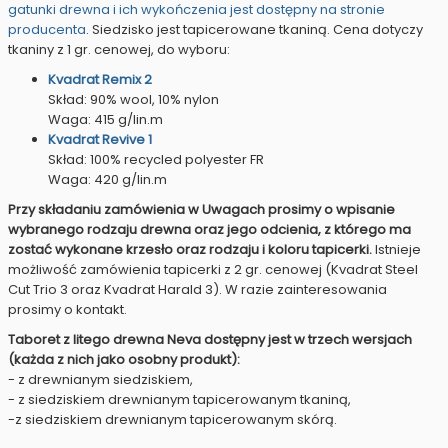
gatunki drewna i ich wykończenia jest dostępny na stronie
producenta
. Siedzisko jest tapicerowane tkaniną. Cena dotyczy
tkaniny z 1 gr. cenowej, do wyboru:
Kvadrat Remix 2
Skład: 90% wool, 10% nylon
Waga: 415 g/lin.m
Kvadrat Revive 1
Skład: 100% recycled polyester FR
Waga: 420 g/lin.m
Przy składaniu zamówienia w Uwagach prosimy o wpisanie
wybranego rodzaju drewna oraz jego odcienia, z którego ma
zostać wykonane krzesło oraz rodzaju i koloru tapicerki.
Istnieje
możliwość zamówienia tapicerki z 2 gr. cenowej (Kvadrat Steel
Cut Trio 3 oraz Kvadrat Harald 3). W razie zainteresowania
prosimy o kontakt.
Taboret z litego drewna Neva dostępny jest w trzech wersjach
(każda z nich jako osobny produkt):
- z drewnianym siedziskiem,
- z siedziskiem drewnianym tapicerowanym tkaniną,
-z siedziskiem drewnianym tapicerowanym skórą.