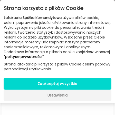
Przejdź do treści
Toggle
Strona korzysta z plików Cookie
navigat
Lafaktoria Spółka Komandytowa
używa plików cookie,
celem poprawienia jakości użytkowania strony internetowej.
FILTROWANIE & SORTOWANIE
Wykorzystujemy pliki cookie do personalizowania treści i
reklam, tworzenia statystyk i dostosowywania naszych
Meble
Producenci
Artisan
Produkt
reklam do potrzeb użytkowników. Wskazane przez Ciebie
informacje możemy udostępniać naszym partnerom
społecznościowym, reklamowym i analitycznym.
Dodatkowe informacje o plikach cookie znajdziesz w naszej
Taboret Neva z siedziskiem
"polityce prywatności"
tapicerowanym tkaniną
Strona lafaktoria.pl korzysta z plików Cookie celem poprawy
personalizacji użytkowania.
(Wiśnia) -
Artisan
Zaakceptuj wszystkie
Ustawienia