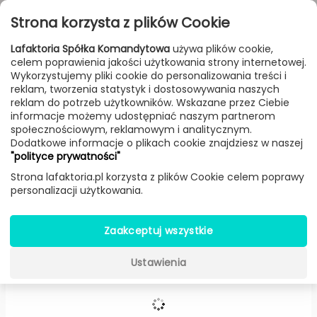
Przejdź do treści
Toggle
Strona korzysta z plików Cookie
navigat
Lafaktoria Spółka Komandytowa
używa plików cookie,
celem poprawienia jakości użytkowania strony internetowej.
FILTROWANIE & SORTOWANIE
Wykorzystujemy pliki cookie do personalizowania treści i
reklam, tworzenia statystyk i dostosowywania naszych
Meble
Producenci
Bolia
Produkt
reklam do potrzeb użytkowników. Wskazane przez Ciebie
informacje możemy udostępniać naszym partnerom
społecznościowym, reklamowym i analitycznym.
Dodatkowe informacje o plikach cookie znajdziesz w naszej
Stół DT18 dining -
Bolia
"polityce prywatności"
Strona lafaktoria.pl korzysta z plików Cookie celem poprawy
personalizacji użytkowania.
Zaakceptuj wszystkie
Ustawienia