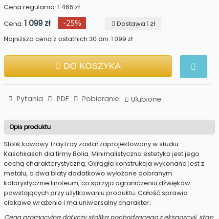
Cena regularna: 1 466 zł
1 099 zł
-25%
Cena:
Dostawa 1 zł
Najniższa cena z ostatnich 30 dni: 1 099 zł
DO KOSZYKA
Pytania
PDF
Pobieranie
Ulubione
Opis produktu
Stolik kawowy TrayTray został zaprojektowany w studiu
Kaschkasch
dla firmy Bolia. Minimalistyczna estetyka jest jego
cechą charakterystyczną. Okrągła konstrukcja wykonana jest z
metalu, a dwa blaty dodatkowo wyłożone dobranym
kolorystycznie linoleum, co sprzyja ograniczeniu dźwięków
powstających przy użytkowaniu produktu. Całość sprawia
ciekawe wrażenie i ma uniwersalny charakter.
Cena promocyjna dotyczy stolika pochodzącego z ekspozcyji, stan