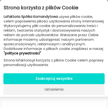
Przejdź do treści
Toggle
Strona korzysta z plików Cookie
navigat
Lafaktoria Spółka Komandytowa
używa plików cookie,
celem poprawienia jakości użytkowania strony internetowej.
FILTROWANIE & SORTOWANIE
Wykorzystujemy pliki cookie do personalizowania treści i
reklam, tworzenia statystyk i dostosowywania naszych
Meble
Producenci
Bolia
Produkt
reklam do potrzeb użytkowników. Wskazane przez Ciebie
informacje możemy udostępniać naszym partnerom
społecznościowym, reklamowym i analitycznym.
Dodatkowe informacje o plikach cookie znajdziesz w naszej
Stolik TrayTray 38 cm (Szary) -
"polityce prywatności"
Bolia
Strona lafaktoria.pl korzysta z plików Cookie celem poprawy
personalizacji użytkowania.
-25%
Zaakceptuj wszystkie
Ustawienia