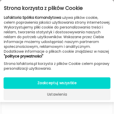
Przejdź do treści
Toggle
Strona korzysta z plików Cookie
navigat
Lafaktoria Spółka Komandytowa
używa plików cookie,
celem poprawienia jakości użytkowania strony internetowej.
FILTROWANIE & SORTOWANIE
Wykorzystujemy pliki cookie do personalizowania treści i
reklam, tworzenia statystyk i dostosowywania naszych
Meble
Producenci
Bolia
Produkt
reklam do potrzeb użytkowników. Wskazane przez Ciebie
informacje możemy udostępniać naszym partnerom
społecznościowym, reklamowym i analitycznym.
Dodatkowe informacje o plikach cookie znajdziesz w naszej
Vitro stolik kawowy marmurowy
"polityce prywatności"
90 cm -
Bolia
Strona lafaktoria.pl korzysta z plików Cookie celem poprawy
personalizacji użytkowania.
-50%
Zaakceptuj wszystkie
Ustawienia