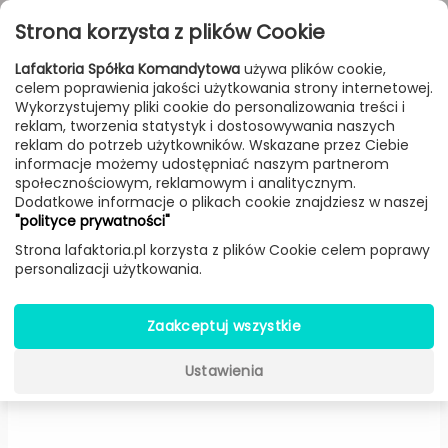
Przejdź do treści
Toggle
Strona korzysta z plików Cookie
navigat
Lafaktoria Spółka Komandytowa
używa plików cookie,
celem poprawienia jakości użytkowania strony internetowej.
FILTROWANIE & SORTOWANIE
Wykorzystujemy pliki cookie do personalizowania treści i
reklam, tworzenia statystyk i dostosowywania naszych
Meble
Producenci
Gazzda
Produkt
reklam do potrzeb użytkowników. Wskazane przez Ciebie
informacje możemy udostępniać naszym partnerom
społecznościowym, reklamowym i analitycznym.
Dodatkowe informacje o plikach cookie znajdziesz w naszej
MU stolik kawowy owalny
"polityce prywatności"
(120x65x30 cm) -
Gazzda
Strona lafaktoria.pl korzysta z plików Cookie celem poprawy
personalizacji użytkowania.
Zaakceptuj wszystkie
Ustawienia