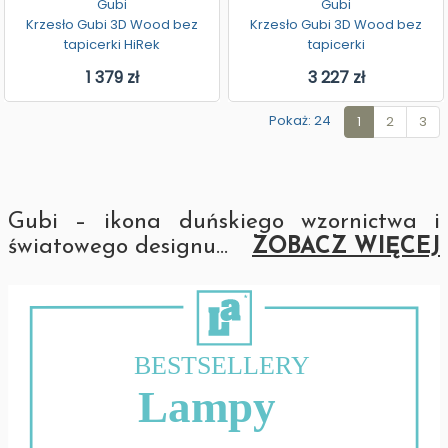
Gubi
Gubi
Krzesło Gubi 3D Wood bez
Krzesło Gubi 3D Wood bez
tapicerki HiRek
tapicerki
1 379 zł
3 227 zł
Pokaż: 24
1
2
3
Gubi – ikona duńskiego wzornictwa i
światowego designu
...
ZOBACZ WIĘCEJ
BESTSELLERY
Lampy