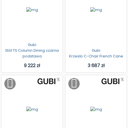
Gubi
Stół TS Column Dining czarna
Gubi
podstawa
Krzesło C-Chair French Cane
9 222 zł
3 687 zł