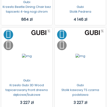
Gubi
Krzesło Beetle Dining Chair bez
Gubi
tapicerki 4-leg nogi chrom
Stolik Pedrera
864 zł
4 146 zł
Gubi
Krzesło Gubi 3D Wood
Gubi
tapicerowany front drewno
Stolik kawowy TS czarna
dębowe/bukowe
podstawa
3 227 zł
3 227 zł