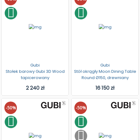
Gubi
Gubi
Stołek barowy Gubi 3D Wood
Stół okrągły Moon Dining Table
tapicerowany
Round Ø150, drewniany
2 240 zł
16 150 zł
-50%
-50%