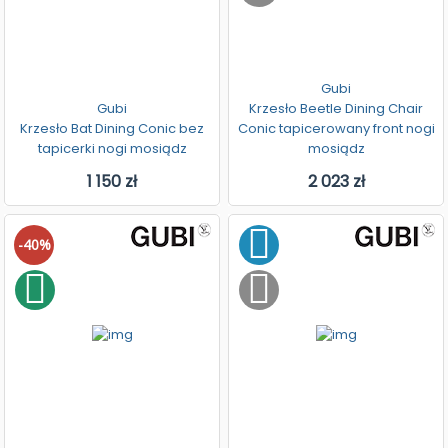
Gubi
Gubi
Krzesło Beetle Dining Chair
Krzesło Bat Dining Conic bez
Conic tapicerowany front nogi
tapicerki nogi mosiądz
mosiądz
1 150 zł
2 023 zł
-40%