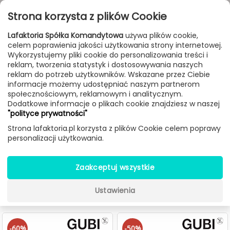
Przejdź do treści
Toggle
Strona korzysta z plików Cookie
navigat
Lafaktoria Spółka Komandytowa
używa plików cookie,
celem poprawienia jakości użytkowania strony internetowej.
FILTROWANIE & SORTOWANIE
Wykorzystujemy pliki cookie do personalizowania treści i
reklam, tworzenia statystyk i dostosowywania naszych
Meble
Producenci
Gubi
reklam do potrzeb użytkowników. Wskazane przez Ciebie
informacje możemy udostępniać naszym partnerom
społecznościowym, reklamowym i analitycznym.
Dodatkowe informacje o plikach cookie znajdziesz w naszej
Meble Gubi
"polityce prywatności"
Strona lafaktoria.pl korzysta z plików Cookie celem poprawy
Odkryj
meble i oświetlenie Gubi
– kultową duńską
personalizacji użytkowania.
markę. Stylowe stoły, krzesła, fotele i lampy do nowoczesnych i
eleganckich wnętrz.
Designerskie meble i lampy
Gubi łączą skandynawski
Zaakceptuj wszystkie
minimalizm, wysokiej jakości materiały i ponadczasowa
estetyka do wnętrz.
Ustawienia
-60%
-50%