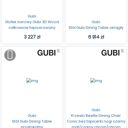
Gubi
Stołek barowy Gubi 3D Wood
Gubi
całkowicie tapicerowany
Stół Gubi Dining Table okrągły
3 227 zł
6 914 zł
Gubi
Gubi
Krzesło Beetle Dining Chair
Stół Gubi Dining Table
Conic bez tapicerki nogi czarny
prostokątny
mat/czarny chrom/chrom