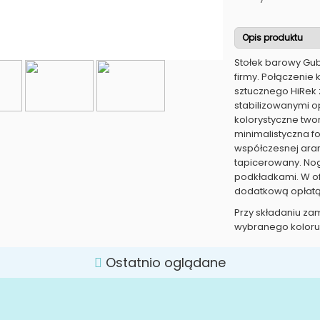
Opis produktu
Stołek barowy Gubi
firmy. Połączenie
sztucznego HiRek
stabilizowanymi o
kolorystyczne two
minimalistyczna f
współczesnej aranż
tapicerowany. No
podkładkami. W of
dodatkową opłatą
Przy składaniu za
wybranego koloru 
Ostatnio oglądane