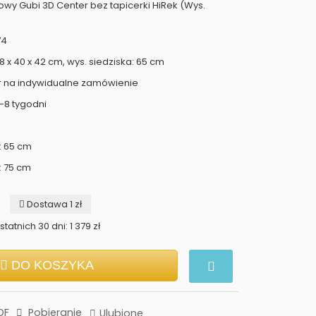
owy Gubi 3D Center bez tapicerki HiRek (Wys.
74
 x 40 x 42 cm, wys. siedziska: 65 cm
r na indywidualne zamówienie
-8 tygodni
: 65 cm
: 75 cm
Dostawa 1 zł
tatnich 30 dni: 1 379 zł
DO KOSZYKA
DF
Pobieranie
Ulubione