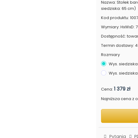
Nazwa: Stołek bar
siedziska: 65 cm)
Kod produktu: 100
Wymiary: HxWxD: 78
Dostępność: towa
Termin dostawy: 4
Rozmiary
Wys. siedziska
Wys. siedziska
1 379 zł
Cena:
Najniższa cena z os
Pytania
P