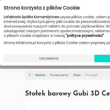
Przejdź do treści
Strona korzysta z plików Cookie
Poniedziałek - Piątek 10:00-18:00
Lafaktoria Spółka Komandytowa
używa plików cookie, celem p
Sobota 10:00-14:00
internetowej. Wykorzystujemy pliki cookie do personalizowania t
dostosowywania naszych reklam do potrzeb użytkowników. W
udostępniać naszym partnerom społecznościowym, reklamow
HOME
LAMPY
MEBLE
DODATKI
o plikach cookie znajdziesz w naszej
"polityce prywatności"
Strona lafaktoria.pl korzysta z plików Cookie celem poprawy pe
Gubi
Wybierz Kategorie
Ustawienia
NEW
BESTSELLER
Sortowanie
Meble
Producenci
Gubi
Produkt
Stołek barowy Gubi 3D Cen