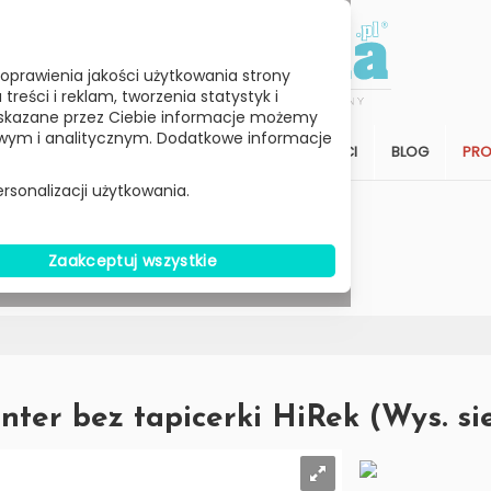
oprawienia jakości użytkowania strony
reści i reklam, tworzenia statystyk i
skazane przez Ciebie informacje możemy
ym i analitycznym. Dodatkowe informacje
STREFA KLIENTA
SALON
ARCHITEKCI
BLOG
PR
rsonalizacji użytkowania.
Wybierz Cenę
Zaakceptuj wszystkie
W MAGAZYNIE
ter bez tapicerki HiRek (Wys. sie