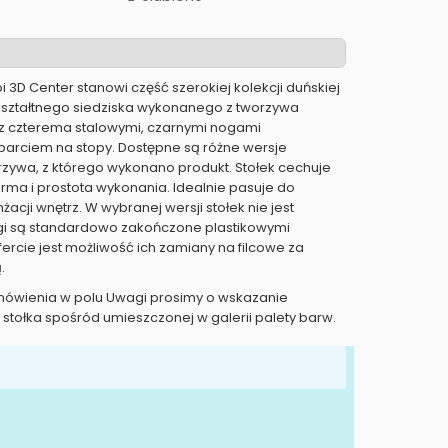
 3D Center stanowi część szerokiej kolekcji duńskiej
 kształtnego siedziska wykonanego z tworzywa
 z czterema stalowymi, czarnymi nogami
parciem na stopy. Dostępne są różne wersje
rzywa, z którego wykonano produkt. Stołek cechuje
orma i prostota wykonania. Idealnie pasuje do
acji wnętrz. W wybranej wersji stołek nie jest
gi są standardowo zakończone plastikowymi
ercie jest możliwość ich zamiany na filcowe za
.
mówienia w polu Uwagi prosimy o wskazanie
stołka spośród umieszczonej w galerii palety barw.