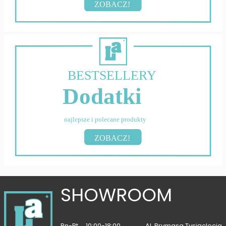
ZOBACZ!
BESTSELLERY
Dodatki
najlepsze i polecane produkty
ZOBACZ!
SHOWROOM
Pn-Pt
10:00-18:00
Al. Prymasa Tysiąclecia