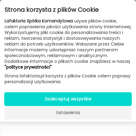
Przejdź do treści
Toggle
Strona korzysta z plików Cookie
navigat
Lafaktoria Spółka Komandytowa
używa plików cookie,
celem poprawienia jakości użytkowania strony internetowej.
FILTROWANIE & SORTOWANIE
Wykorzystujemy pliki cookie do personalizowania treści i
reklam, tworzenia statystyk i dostosowywania naszych
Meble
Producenci
Iker
Produkt
reklam do potrzeb użytkowników. Wskazane przez Ciebie
informacje możemy udostępniać naszym partnerom
społecznościowym, reklamowym i analitycznym.
Dodatkowe informacje o plikach cookie znajdziesz w naszej
Krzesło Mannequin Pastel
"polityce prywatności"
pikowanie 01 (Jasnoniebieskie) -
Strona lafaktoria.pl korzysta z plików Cookie celem poprawy
personalizacji użytkowania.
Iker
Zaakceptuj wszystkie
Ustawienia