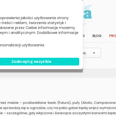
oprawienia jakości użytkowania strony
reści i reklam, tworzenia statystyk i
skazane przez Ciebie informacje możemy
ym i analitycznym. Dodatkowe informacje
STREFA KLIENTA
SALON
ARCHITEKCI
BLOG
PR
rsonalizacji użytkowania.
Wybierz charakterystyk
Wybierz Cenę
Zaakceptuj wszystkie
 24h
ież meble – podświetlane ławki (Futura), pufy (Atollo, Campanone) 
etnie sprawdzą się w ogrodzie, czy na patio gdzie będą wręcz wymarz
e – szczególnie, gdy włączone i świecące soczystymi barwami będą