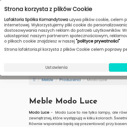
Przejdź do treści
Strona korzysta z plików Cookie
Poniedziałek - Piątek 10:00-18:00
Lafaktoria Spółka Komandytowa
używa plików cookie, celem p
Sobota 10:00-14:00
internetowej. Wykorzystujemy pliki cookie do personalizowania t
dostosowywania naszych reklam do potrzeb użytkowników. W
udostępniać naszym partnerom społecznościowym, reklamow
HOME
LAMPY
MEBLE
DODATKI
o plikach cookie znajdziesz w naszej
"polityce prywatności"
Strona lafaktoria.pl korzysta z plików Cookie celem poprawy pe
Ustawienia
New
Sale
Bestseller
Dostawa
Meble
Producenci
Modo Luce
Meble Modo Luce
Modo Luce
- Modo Luce to nie tylko lampy, ale równ
zewnętrznej, które występują w kilku kolorach. Świ
Równie wspaniale będą się prezentować przy baseni