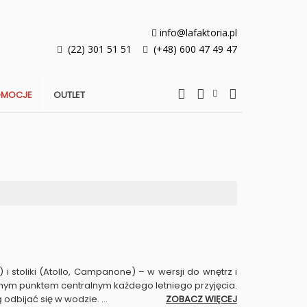
info@lafaktoria.pl
(22) 301 51 51
(+48) 600 47 49 47
OMOCJE
OUTLET
i stoliki (Atollo, Campanone) – w wersji do wnętrz i
onym punktem centralnym każdego letniego przyjęcia.
 odbijać się w wodzie.
...
ZOBACZ WIĘCEJ