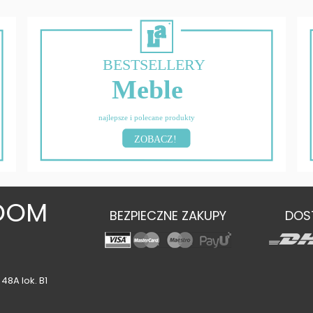
BESTSELLERY
Meble
najlepsze i polecane produkty
ZOBACZ!
OOM
BEZPIECZNE ZAKUPY
DOS
48A lok. B1