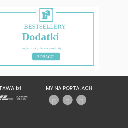
BESTSELLERY
Dodatki
najlepsze i polecane produkty
ZOBACZ!
TAWA 1zł
MY NA PORTALACH