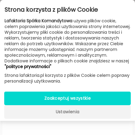
Przejdź do treści
Toggle
Strona korzysta z plików Cookie
navigat
Lafaktoria Spółka Komandytowa
używa plików cookie,
celem poprawienia jakości użytkowania strony internetowej.
FILTROWANIE & SORTOWANIE
Wykorzystujemy pliki cookie do personalizowania treści i
reklam, tworzenia statystyk i dostosowywania naszych
Meble
Producenci
Normann Copenhagen
Produkt
reklam do potrzeb użytkowników. Wskazane przez Ciebie
informacje możemy udostępniać naszym partnerom
społecznościowym, reklamowym i analitycznym.
Dodatkowe informacje o plikach cookie znajdziesz w naszej
Fotel Ace wełna Nist (Szary) -
"polityce prywatności"
Normann Copenhagen
Strona lafaktoria.pl korzysta z plików Cookie celem poprawy
personalizacji użytkowania.
Zaakceptuj wszystkie
Ustawienia