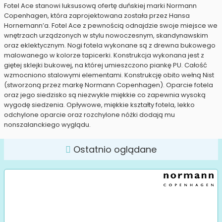
Fotel Ace stanowi luksusową ofertę duńskiej marki Normann
Copenhagen, która zaprojektowana została przez Hansa
Hornemann’a. Fotel Ace z pewnością odnajdzie swoje miejsce we
wnętrzach urządzonych w stylu nowoczesnym, skandynawskim
oraz eklektycznym. Nogi fotela wykonane są z drewna bukowego
malowanego w kolorze tapicerki. Konstrukcja wykonana jest z
giętej sklejki bukowej, na której umieszczono piankę PU. Całość
wzmocniono stalowymi elementami. Konstrukcję obito wełną Nist
(stworzoną przez markę Normann Copenhagen). Oparcie fotela
oraz jego siedzisko są niezwykle miękkie co zapewnia wysoką
wygodę siedzenia. Opływowe, miękkie kształty fotela, lekko
odchylone oparcie oraz rozchylone nóżki dodają mu
nonszalanckiego wyglądu.
Ostatnio oglądane