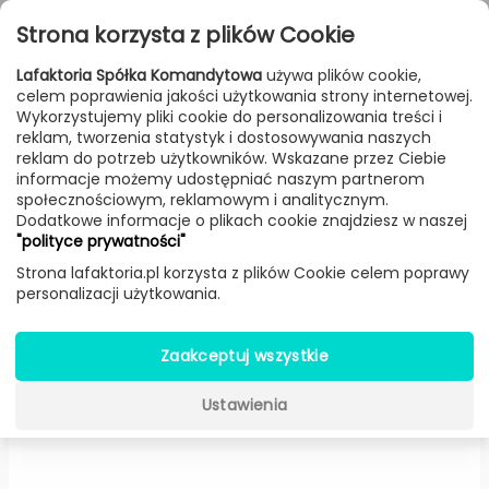
Przejdź do treści
Toggle
Strona korzysta z plików Cookie
navigat
Lafaktoria Spółka Komandytowa
używa plików cookie,
celem poprawienia jakości użytkowania strony internetowej.
FILTROWANIE & SORTOWANIE
Wykorzystujemy pliki cookie do personalizowania treści i
reklam, tworzenia statystyk i dostosowywania naszych
Meble
Producenci
Normann Copenhagen
Produkt
reklam do potrzeb użytkowników. Wskazane przez Ciebie
informacje możemy udostępniać naszym partnerom
społecznościowym, reklamowym i analitycznym.
Dodatkowe informacje o plikach cookie znajdziesz w naszej
Podnóżek Ace welur
"polityce prywatności"
(Ciemnoczerwony) -
Normann
Strona lafaktoria.pl korzysta z plików Cookie celem poprawy
personalizacji użytkowania.
Copenhagen
Zaakceptuj wszystkie
Ustawienia