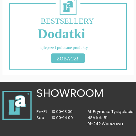
BESTSELLERY
Dodatki
najlepsze i polecane produkty
ZOBACZ!
SHOWROOM
Pn-Pt
10:00-18:00
Al. Prymasa Tysiąclecia
Sob
10:00-14:00
48A lok. B1
01-242 Warszawa