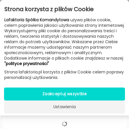
Przejdź do treści
Toggle
Strona korzysta z plików Cookie
navigat
Lafaktoria Spółka Komandytowa
używa plików cookie,
celem poprawienia jakości użytkowania strony internetowej.
FILTROWANIE & SORTOWANIE
Wykorzystujemy pliki cookie do personalizowania treści i
reklam, tworzenia statystyk i dostosowywania naszych
Meble
Producenci
Slide
Produkt
reklam do potrzeb użytkowników. Wskazane przez Ciebie
informacje możemy udostępniać naszym partnerom
społecznościowym, reklamowym i analitycznym.
Dodatkowe informacje o plikach cookie znajdziesz w naszej
Stolik Toy (Standard) -
Slide
"polityce prywatności"
Strona lafaktoria.pl korzysta z plików Cookie celem poprawy
personalizacji użytkowania.
Zaakceptuj wszystkie
Ustawienia