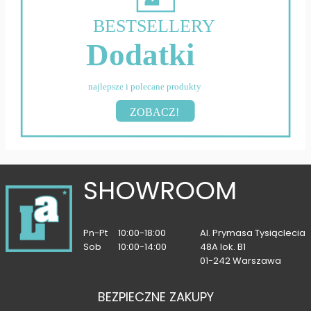
BESTSELLERY
Dodatki
najlepsze i polecane produkty
ZOBACZ!
SHOWROOM
Pn-Pt
10:00-18:00
Al. Prymasa Tysiąclecia
Sob
10:00-14:00
48A lok. B1
01-242 Warszawa
BEZPIECZNE ZAKUPY