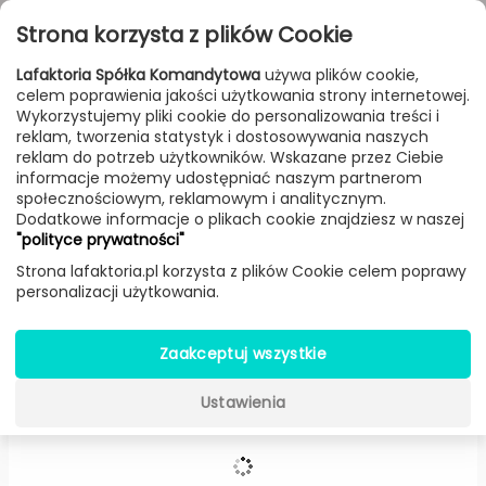
Przejdź do treści
Toggle
Strona korzysta z plików Cookie
navigat
Lafaktoria Spółka Komandytowa
używa plików cookie,
celem poprawienia jakości użytkowania strony internetowej.
FILTROWANIE & SORTOWANIE
Wykorzystujemy pliki cookie do personalizowania treści i
reklam, tworzenia statystyk i dostosowywania naszych
Meble
Producenci
Vondom
Produkt
reklam do potrzeb użytkowników. Wskazane przez Ciebie
informacje możemy udostępniać naszym partnerom
społecznościowym, reklamowym i analitycznym.
Dodatkowe informacje o plikach cookie znajdziesz w naszej
Bar 120 Fiesta (Mat) -
Vondom
"polityce prywatności"
Strona lafaktoria.pl korzysta z plików Cookie celem poprawy
personalizacji użytkowania.
Zaakceptuj wszystkie
Ustawienia