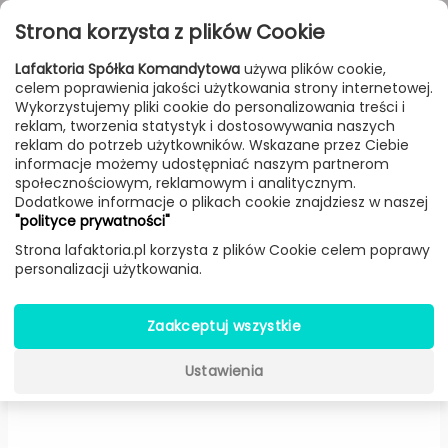
Przejdź do treści
Toggle
Strona korzysta z plików Cookie
navigat
Lafaktoria Spółka Komandytowa
używa plików cookie,
celem poprawienia jakości użytkowania strony internetowej.
FILTROWANIE & SORTOWANIE
Wykorzystujemy pliki cookie do personalizowania treści i
reklam, tworzenia statystyk i dostosowywania naszych
Meble
Producenci
Woud
Produkt
reklam do potrzeb użytkowników. Wskazane przez Ciebie
informacje możemy udostępniać naszym partnerom
społecznościowym, reklamowym i analitycznym.
Dodatkowe informacje o plikach cookie znajdziesz w naszej
Krzesło Mono lounge (Drewno
"polityce prywatności"
impregnowane) -
Woud
Strona lafaktoria.pl korzysta z plików Cookie celem poprawy
personalizacji użytkowania.
Zaakceptuj wszystkie
Ustawienia