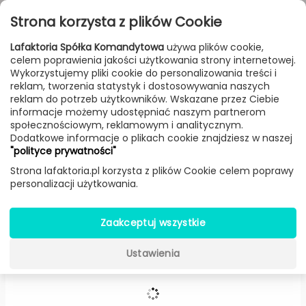
Przejdź do treści
Toggle
Strona korzysta z plików Cookie
navigat
Lafaktoria Spółka Komandytowa
używa plików cookie,
celem poprawienia jakości użytkowania strony internetowej.
FILTROWANIE & SORTOWANIE
Wykorzystujemy pliki cookie do personalizowania treści i
reklam, tworzenia statystyk i dostosowywania naszych
Meble
Producenci
Woud
Produkt
reklam do potrzeb użytkowników. Wskazane przez Ciebie
informacje możemy udostępniać naszym partnerom
społecznościowym, reklamowym i analitycznym.
Dodatkowe informacje o plikach cookie znajdziesz w naszej
Regał Elevate Typ 1 -
Woud
"polityce prywatności"
Strona lafaktoria.pl korzysta z plików Cookie celem poprawy
personalizacji użytkowania.
Zaakceptuj wszystkie
Ustawienia