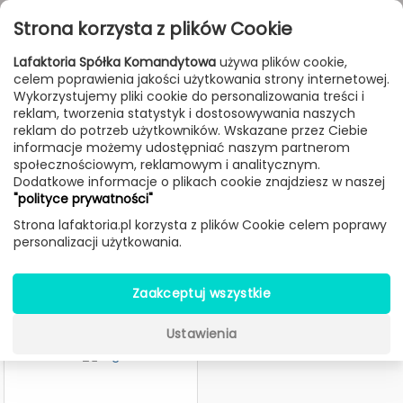
Przejdź do treści
Toggle
Strona korzysta z plików Cookie
navigat
Lafaktoria Spółka Komandytowa
używa plików cookie,
celem poprawienia jakości użytkowania strony internetowej.
FILTROWANIE & SORTOWANIE
Wykorzystujemy pliki cookie do personalizowania treści i
reklam, tworzenia statystyk i dostosowywania naszych
Meble
Producenci
Zuiver
reklam do potrzeb użytkowników. Wskazane przez Ciebie
informacje możemy udostępniać naszym partnerom
społecznościowym, reklamowym i analitycznym.
Dodatkowe informacje o plikach cookie znajdziesz w naszej
Meble Zuiver
"polityce prywatności"
Strona lafaktoria.pl korzysta z plików Cookie celem poprawy
personalizacji użytkowania.
-50%
Zaakceptuj wszystkie
Ustawienia