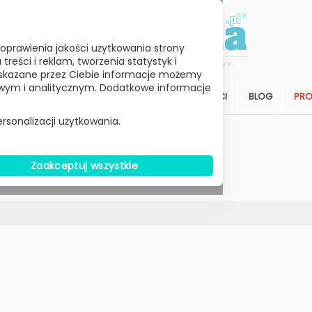
oprawienia jakości użytkowania strony
reści i reklam, tworzenia statystyk i
skazane przez Ciebie informacje możemy
ym i analitycznym. Dodatkowe informacje
STREFA KLIENTA
SALON
ARCHITEKCI
BLOG
PR
rsonalizacji użytkowania.
Wybierz Cenę
Zaakceptuj wszystkie
W MAGAZYNIE