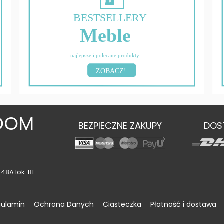
BESTSELLERY
Meble
najlepsze i polecane produkty
ZOBACZ!
OOM
BEZPIECZNE ZAKUPY
DOS
48A lok. B1
gulamin
Ochrona Danych
Ciasteczka
Płatność i dostawa