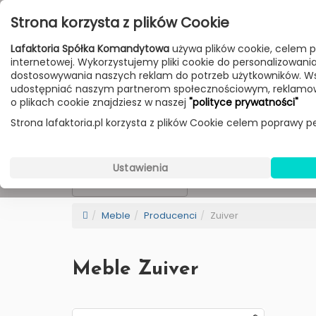
Przejdź do treści
Strona korzysta z plików Cookie
Poniedziałek - Piątek 10:00-18:00
Lafaktoria Spółka Komandytowa
używa plików cookie, celem p
Sobota 10:00-14:00
internetowej. Wykorzystujemy pliki cookie do personalizowania t
dostosowywania naszych reklam do potrzeb użytkowników. W
udostępniać naszym partnerom społecznościowym, reklamow
HOME
LAMPY
MEBLE
DODATKI
o plikach cookie znajdziesz w naszej
"polityce prywatności"
Strona lafaktoria.pl korzysta z plików Cookie celem poprawy pe
Zuiver
Wybierz Kategorie
Ustawienia
NEW
BESTSELLER
Sortowanie
Meble
Producenci
Zuiver
Meble Zuiver