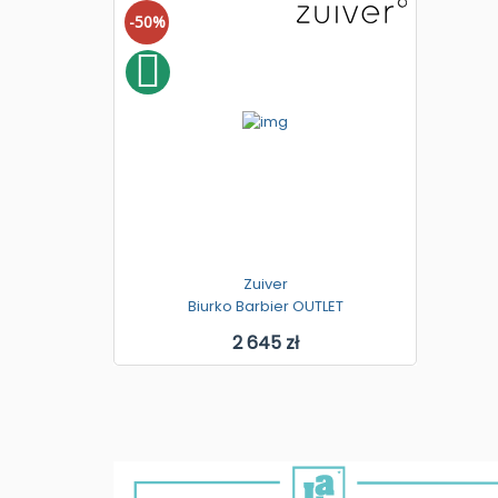
-50%
Zuiver
Biurko Barbier OUTLET
2 645 zł