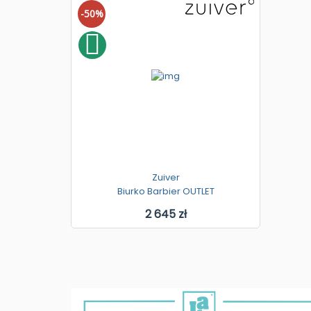
-50%
Zuiver
Biurko Barbier OUTLET
2 645 zł