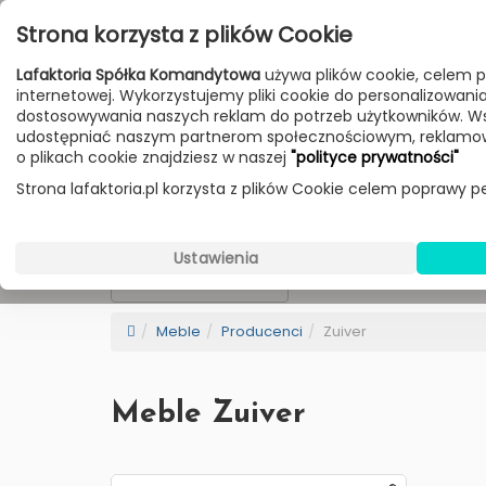
Przejdź do treści
Strona korzysta z plików Cookie
Poniedziałek - Piątek 10:00-18:00
Lafaktoria Spółka Komandytowa
używa plików cookie, celem p
Sobota 10:00-14:00
internetowej. Wykorzystujemy pliki cookie do personalizowania t
dostosowywania naszych reklam do potrzeb użytkowników. W
udostępniać naszym partnerom społecznościowym, reklamow
HOME
LAMPY
MEBLE
DODATKI
o plikach cookie znajdziesz w naszej
"polityce prywatności"
Strona lafaktoria.pl korzysta z plików Cookie celem poprawy pe
Zuiver
Wybierz Kategorie
Ustawienia
NEW
BESTSELLER
Sortowanie
Meble
Producenci
Zuiver
Meble Zuiver