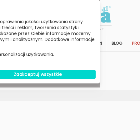
oprawienia jakości użytkowania strony
reści i reklam, tworzenia statystyk i
skazane przez Ciebie informacje możemy
ym i analitycznym. Dodatkowe informacje
STREFA KLIENTA
SALON
ARCHITEKCI
BLOG
PR
rsonalizacji użytkowania.
Wybierz Cenę
Zaakceptuj wszystkie
W MAGAZYNIE