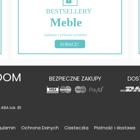
BESTSELLERY
Meble
najlepsze i polecane produkty
ZOBACZ!
OOM
BEZPIECZNE ZAKUPY
DOS
48A lok. B1
gulamin
Ochrona Danych
Ciasteczka
Płatność i dostawa