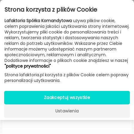
Przejdź do treści
Toggle
Strona korzysta z plików Cookie
navigat
Lafaktoria Spółka Komandytowa
używa plików cookie,
celem poprawienia jakości użytkowania strony internetowej.
FILTROWANIE & SORTOWANIE
Wykorzystujemy pliki cookie do personalizowania treści i
reklam, tworzenia statystyk i dostosowywania naszych
Lampy
Producenci
a-emotional light
Produkt
reklam do potrzeb użytkowników. Wskazane przez Ciebie
informacje możemy udostępniać naszym partnerom
społecznościowym, reklamowym i analitycznym.
Dodatkowe informacje o plikach cookie znajdziesz w naszej
Ballet Releve wisząca (Brak
"polityce prywatności"
ściemniacza) -
a-emotional light
Strona lafaktoria.pl korzysta z plików Cookie celem poprawy
personalizacji użytkowania.
Zaakceptuj wszystkie
Ustawienia