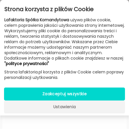
Przejdź do treści
Toggle
Strona korzysta z plików Cookie
navigat
Lafaktoria Spółka Komandytowa
używa plików cookie,
celem poprawienia jakości użytkowania strony internetowej.
FILTROWANIE & SORTOWANIE
Wykorzystujemy pliki cookie do personalizowania treści i
reklam, tworzenia statystyk i dostosowywania naszych
Lampy
Producenci
a-emotional light
Produkt
reklam do potrzeb użytkowników. Wskazane przez Ciebie
informacje możemy udostępniać naszym partnerom
społecznościowym, reklamowym i analitycznym.
Dodatkowe informacje o plikach cookie znajdziesz w naszej
Ballet żyrandol -
a-emotional
"polityce prywatności"
light
Strona lafaktoria.pl korzysta z plików Cookie celem poprawy
personalizacji użytkowania.
Zaakceptuj wszystkie
Ustawienia