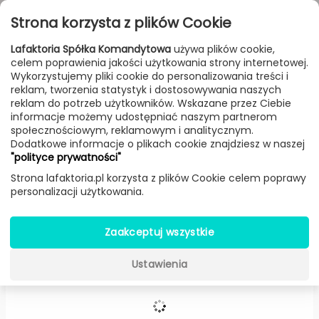
Przejdź do treści
Toggle
Strona korzysta z plików Cookie
navigat
Lafaktoria Spółka Komandytowa
używa plików cookie,
celem poprawienia jakości użytkowania strony internetowej.
FILTROWANIE & SORTOWANIE
Wykorzystujemy pliki cookie do personalizowania treści i
reklam, tworzenia statystyk i dostosowywania naszych
Lampy
Producenci
a-emotional light
Produkt
reklam do potrzeb użytkowników. Wskazane przez Ciebie
informacje możemy udostępniać naszym partnerom
społecznościowym, reklamowym i analitycznym.
Dodatkowe informacje o plikach cookie znajdziesz w naszej
Blum wisząca -
a-emotional light
"polityce prywatności"
Strona lafaktoria.pl korzysta z plików Cookie celem poprawy
personalizacji użytkowania.
Zaakceptuj wszystkie
Ustawienia