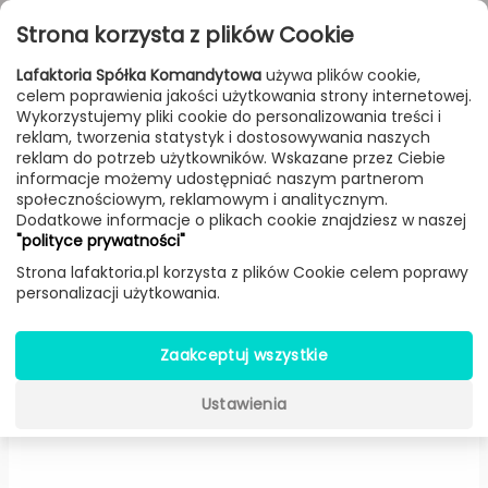
Przejdź do treści
Toggle
Strona korzysta z plików Cookie
navigat
Lafaktoria Spółka Komandytowa
używa plików cookie,
celem poprawienia jakości użytkowania strony internetowej.
FILTROWANIE & SORTOWANIE
Wykorzystujemy pliki cookie do personalizowania treści i
reklam, tworzenia statystyk i dostosowywania naszych
Lampy
Producenci
a-emotional light
Produkt
reklam do potrzeb użytkowników. Wskazane przez Ciebie
informacje możemy udostępniać naszym partnerom
społecznościowym, reklamowym i analitycznym.
Dodatkowe informacje o plikach cookie znajdziesz w naszej
Gea wisząca (wersja: E27) -
a-
"polityce prywatności"
emotional light
Strona lafaktoria.pl korzysta z plików Cookie celem poprawy
personalizacji użytkowania.
Zaakceptuj wszystkie
Ustawienia