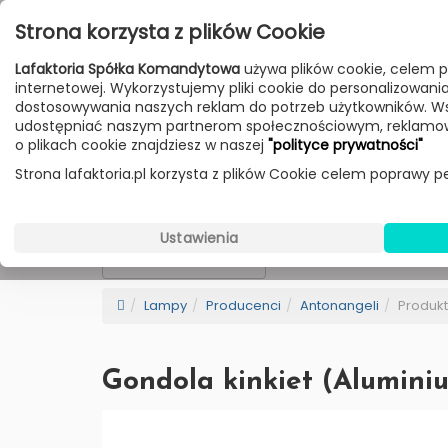
Przejdź do treści
Strona korzysta z plików Cookie
Poniedziałek - Piątek 10:00-18:00
Lafaktoria Spółka Komandytowa
używa plików cookie, celem p
Sobota 10:00-14:00
internetowej. Wykorzystujemy pliki cookie do personalizowania t
dostosowywania naszych reklam do potrzeb użytkowników. W
udostępniać naszym partnerom społecznościowym, reklamow
HOME
LAMPY
MEBLE
DODATKI
o plikach cookie znajdziesz w naszej
"polityce prywatności"
Strona lafaktoria.pl korzysta z plików Cookie celem poprawy pe
Antonangeli
Wybierz Kategorie
Ustawienia
NEW
BESTSELLER
Sortowanie
Lampy
Producenci
Antonangeli
Produkt
Gondola kinkiet (Alumini