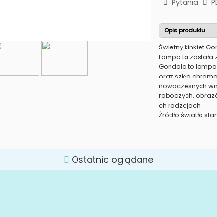
Pytania
P
Opis produktu
Świetny kinkiet Go
Lampa ta została 
Gondola to lampa
oraz szkło chrom
nowoczesnych wnęt
roboczych, obrazó
ch rodzajach.
Źródło światła st
Ostatnio oglądane