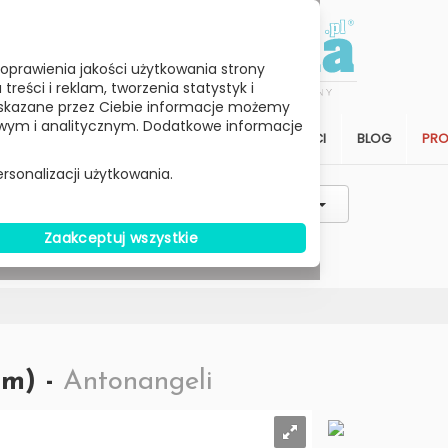
oprawienia jakości użytkowania strony
reści i reklam, tworzenia statystyk i
skazane przez Ciebie informacje możemy
ym i analitycznym. Dodatkowe informacje
STREFA KLIENTA
SALON
ARCHITEKCI
BLOG
PR
rsonalizacji użytkowania.
Styl / Rodzaj / Typ
Wybierz Cenę
Zaakceptuj wszystkie
W MAGAZYNIE
um) -
Antonangeli