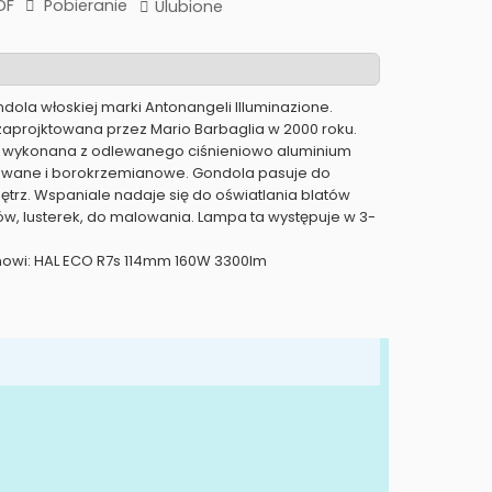
DF
Pobieranie
Ulubione
ndola włoskiej marki Antonangeli Illuminazione.
zaprojktowana przez Mario Barbaglia w 2000 roku.
 wykonana z odlewanego ciśnieniowo aluminium
owane i borokrzemianowe. Gondola pasuje do
rz. Wspaniale nadaje się do oświatlania blatów
w, lusterek, do malowania. Lampa ta występuje w 3-
anowi: HAL ECO R7s 114mm 160W 3300lm