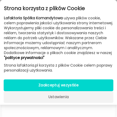
Przejdź do treści
Toggle
Strona korzysta z plików Cookie
navigat
Lafaktoria Spółka Komandytowa
używa plików cookie,
celem poprawienia jakości użytkowania strony internetowej.
FILTROWANIE & SORTOWANIE
Wykorzystujemy pliki cookie do personalizowania treści i
reklam, tworzenia statystyk i dostosowywania naszych
Lampy
Producenci
AQForm
Produkt
reklam do potrzeb użytkowników. Wskazane przez Ciebie
informacje możemy udostępniać naszym partnerom
społecznościowym, reklamowym i analitycznym.
Dodatkowe informacje o plikach cookie znajdziesz w naszej
AQfelt STAVE RAFTER LED
"polityce prywatności"
lampa wisząca (Czarny
Strona lafaktoria.pl korzysta z plików Cookie celem poprawy
personalizacji użytkowania.
struktura plus panel grafitowy)
-
AQForm
Zaakceptuj wszystkie
Ustawienia