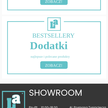
ZOBACZ!
BESTSELLERY
Dodatki
najlepsze i polecane produkty
ZOBACZ!
SHOWROOM
Pn-Pt
10:00-18:00
Al. Prymasa Tysiąclecia