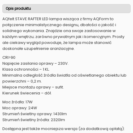
Opis produktu
AQfelt STAVE RAFTER LED lampa wisząca z firmy AQForm to
połączenie minimalistycznego designu, dbałości o jakość i
solidnego wykonania. Znajdzie ona swoje zastosowanie w
każdym wnętrzu; zarówno prywatnym jak i komercyjnym. Prosty
ale ciekawy wygląd powoduje, że lampa może stanowić
doskonałe uzupełnienie aranżacyjne.
CRI>90
Napięcie zasilania oprawy – 230V.
Klasa ochronności – 1 KL.
Minimalna odległość źródła światła od oświetlanego obiektu lub
powierzchni – 0,2 m.
Miejsce montażu oprawy – sufit.
Kierunek świecenia – dół.
Moc źródła: 17W
Moc oprawy: 24W
Strumień świetlny oprawy: 1430lm
Strumień świetlny źródła: 2320lm
Dostępna jest także mocniejsza wersja (za dodatkową opłatą):