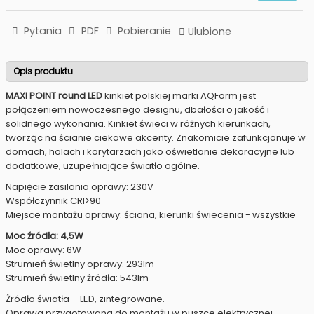
Pytania
PDF
Pobieranie
Ulubione
Opis produktu
MAXI POINT round LED
kinkiet polskiej marki AQForm jest
połączeniem nowoczesnego designu, dbałości o jakość i
solidnego wykonania. Kinkiet świeci w różnych kierunkach,
tworząc na ścianie ciekawe akcenty. Znakomicie zafunkcjonuje w
domach, holach i korytarzach jako oświetlanie dekoracyjne lub
dodatkowe, uzupełniające światło ogólne.
Napięcie zasilania oprawy: 230V
Współczynnik CRI>90
Miejsce montażu oprawy: ściana, kierunki świecenia - wszystkie
Moc źródła: 4,5W
Moc oprawy: 6W
Strumień świetlny oprawy: 293lm
Strumień świetlny źródła: 543lm
Źródło światła – LED, zintegrowane.
Oprawa przygotowana do montażu w puszce elektrycznej