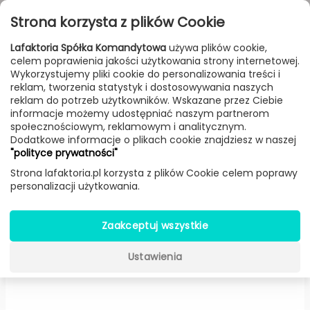
Przejdź do treści
Toggle
Strona korzysta z plików Cookie
navigat
Lafaktoria Spółka Komandytowa
używa plików cookie,
celem poprawienia jakości użytkowania strony internetowej.
FILTROWANIE & SORTOWANIE
Wykorzystujemy pliki cookie do personalizowania treści i
reklam, tworzenia statystyk i dostosowywania naszych
Lampy
Producenci
AQForm
Produkt
reklam do potrzeb użytkowników. Wskazane przez Ciebie
informacje możemy udostępniać naszym partnerom
społecznościowym, reklamowym i analitycznym.
Dodatkowe informacje o plikach cookie znajdziesz w naszej
MAXI POINT round LED kinkiet
"polityce prywatności"
(Czarny, 8 cm) -
AQForm
Strona lafaktoria.pl korzysta z plików Cookie celem poprawy
personalizacji użytkowania.
Zaakceptuj wszystkie
Ustawienia